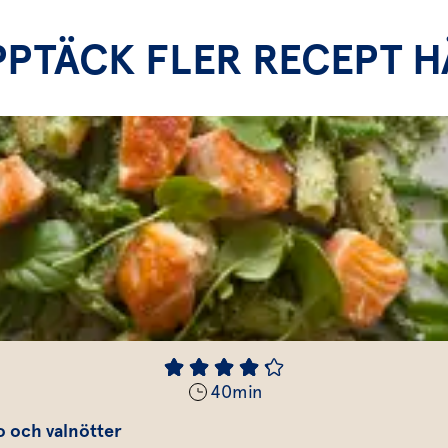
PPTÄCK FLER RECEPT H
40
min
o och valnötter