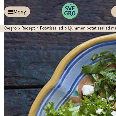
Meny
Svegro
Recept
Potatissallad
Ljummen potatissallad me
Kalla såser & Röro
Recept
Örter &
Pesto
Sallat
Röror
Inspiration
Kalla såser
Vårt
Aioli
Växthus
Dipp
Vårt ansvar
Om oss
Dressingar