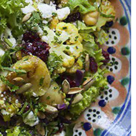
Meze
Efterrätt
Kakor & fi