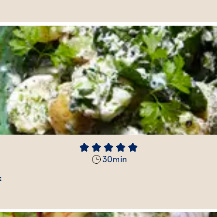
30
min
k