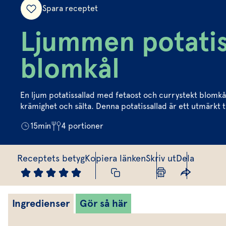
Spara receptet
Ljummen potatis
blomkål
En ljum potatissallad med fetaost och currystekt blomkå
krämighet och sälta. Denna potatissallad är ett utmärkt t
15
min
4
portioner
Receptets betyg
Kopiera länken
Skriv ut
Dela
Ingredienser
Gör så här