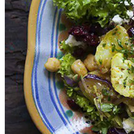
Dressing
Vinägrett
Örtolja