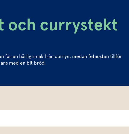
t och currystekt
 får en härlig smak från curryn, medan fetaosten tillför
mmans med en bit bröd.