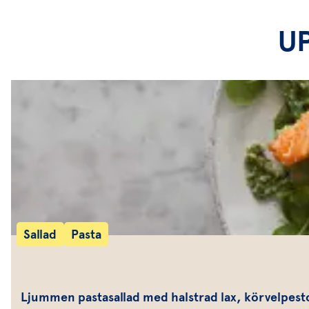
U
Sallad
Pasta
Ljummen pastasallad med halstrad lax, körvelpest