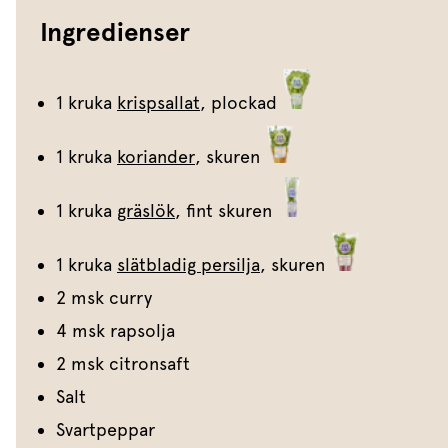
Ingredienser
1 kruka
krispsallat
, plockad
1 kruka
koriander
, skuren
1 kruka
gräslök
, fint skuren
1 kruka
slätbladig persilja
, skuren
2 msk curry
4 msk rapsolja
2 msk citronsaft
Salt
Svartpeppar