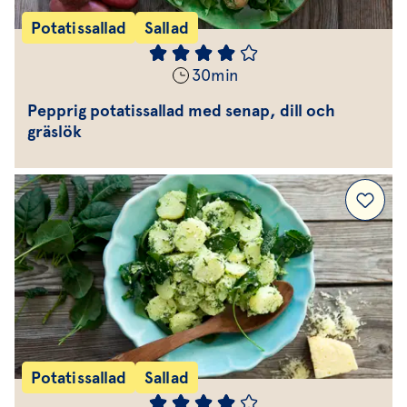
Potatissallad
Sallad
30
min
Pepprig potatissallad med senap, dill och
gräslök
Potatissallad
Sallad