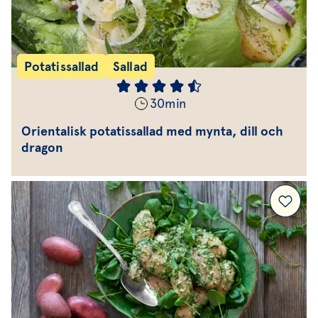
Potatissallad
Sallad
30
min
Orientalisk potatissallad med mynta, dill och
dragon