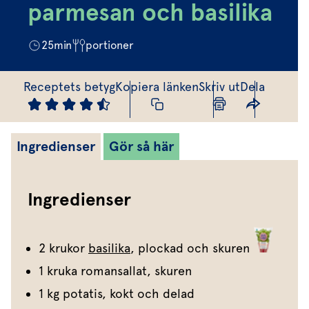
Marinera mera
Timjan
Mikroört
parmesan och basilika
Dressing
Marinad
Fixa vinägretten
Oregano
Röd Oxali
Vinägrett
Kryddsmör
25
min
portioner
Dressingen gör salladen
Citronmeliss
Örtolja
Örtsalt & rub
Allt om sallat
Receptets betyg
Kopiera länken
Skriv ut
Dela
Vårt sortiment
Våra färska örter
Ingredienser
Gör så här
Vår sallat & gröna blad
Våra mikroörter & skott
Ingredienser
För restaurang & storkö
2 krukor
basilika
, plockad och skuren
1 kruka romansallat, skuren
1 kg potatis, kokt och delad