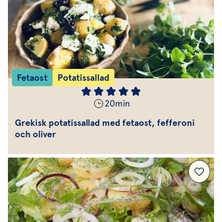
Fetaost
Potatissallad
20
min
Grekisk potatissallad med fetaost, fefferoni
och oliver