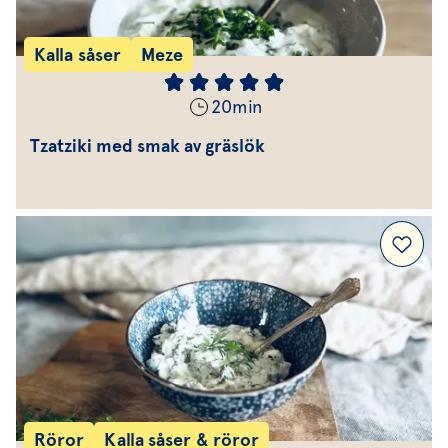
Kalla såser
Meze
20
min
Tzatziki med smak av gräslök
Röror
Kalla såser & röror