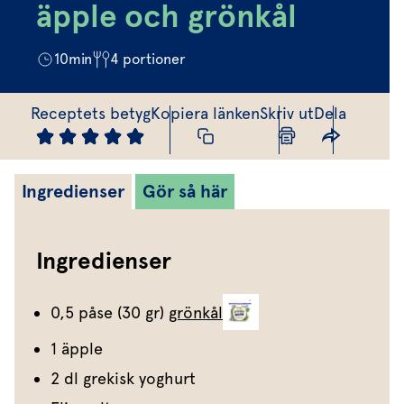
Marinera mera
Timjan
Mikroört
äpple och grönkål
Dressing
Marinad
Fixa vinägretten
Oregano
Röd Oxali
Vinägrett
Kryddsmör
10
min
4
portioner
Dressingen gör salladen
Citronmeliss
Örtolja
Örtsalt & rub
Allt om sallat
Receptets betyg
Kopiera länken
Skriv ut
Dela
Vårt sortiment
Våra färska örter
Ingredienser
Gör så här
Vår sallat & gröna blad
Våra mikroörter & skott
Ingredienser
För restaurang & storkö
0,5 påse (30 gr)
grönkål
1 äpple
2 dl grekisk yoghurt