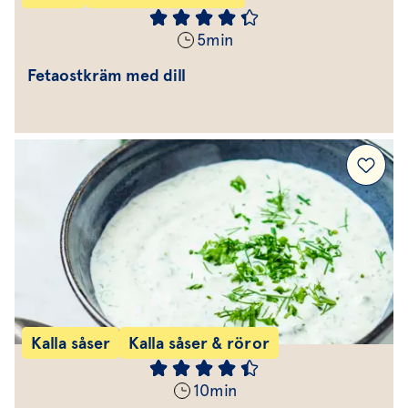
5
min
Fetaostkräm med dill
Kalla såser
Kalla såser & röror
10
min