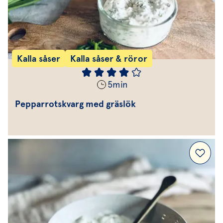
Kalla såser
Kalla såser & röror
5
min
Pepparrotskvarg med gräslök