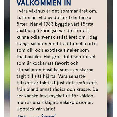
VÄLKOMMEN IN
I våra växthus är det sommar året om.
Luften är fylld av dofter från färska
örter. När vi 1983 byggde vårt första
växthus på Färingsö var det för att
kunna odla svensk sallat året om. Idag
trängs sallaten med traditionella örter
som dill och exotiska smaker som
thaibasilika. Här gror doldisen körvel
som är kockarnas favorit och
storsäljaren basilika som svenskarna
tagit till sitt hjärta. Våra senaste
tillskott är faktiskt just det; små skott
från bland annat rädisa och krasse. De
ser kanske inte mycket ut för välden,
men är ena riktiga smakexplosioner.
Upptäck vår värld!