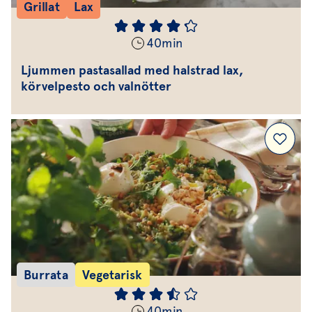
Grillat
Lax
40
min
Ljummen pastasallad med halstrad lax,
körvelpesto och valnötter
Burrata
Vegetarisk
40
min