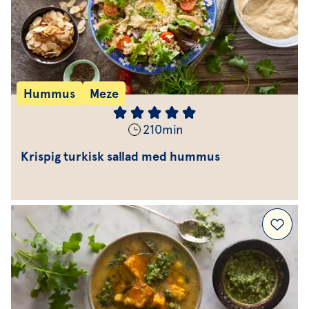
Hummus
Meze
210
min
Krispig turkisk sallad med hummus