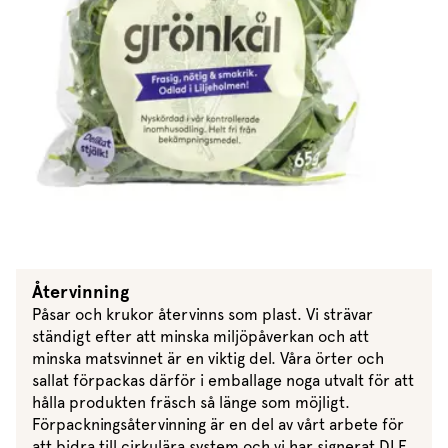
Marinera mera
Timjan
Mikroört
Dressing
Marinad
Fixa vinägretten
Oregano
Röd Oxali
Vinägrett
Kryddsmör
Dressingen gör salladen
Citronmeliss
Örtolja
Örtsalt & rub
Allt om sallat
Vårt sortiment
Våra färska örter
Vår sallat & gröna blad
Våra mikroörter & skott
Återvinning
Påsar och krukor återvinns som plast. Vi strävar
För restaurang & storkö
ständigt efter att minska miljöpåverkan och att
minska matsvinnet är en viktig del. Våra örter och
sallat förpackas därför i emballage noga utvalt för att
hålla produkten fräsch så länge som möjligt.
Förpackningsåtervinning är en del av vårt arbete för
att bidra till cirkulära system och vi har signerat DLF