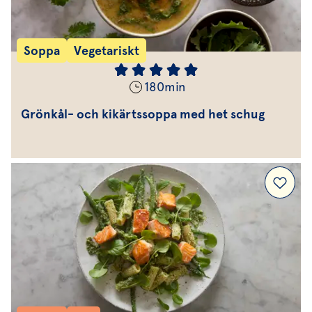
Soppa
Vegetariskt
180
min
Grönkål- och kikärtssoppa med het schug