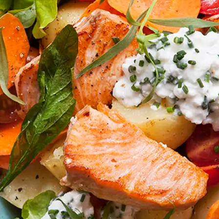
Marinera mera
Sydamerikanskt
Timjan
Mikroörter
Marinad
Fixa vinägretten
Oregano
Röd Oxalis
Kryddsmör
Dressingen gör salladen
Citronmeliss
Örtsalt & rub
Allt om sallat
Vårt sortiment
Våra färska örter
Vår sallat & gröna blad
Våra mikroörter & skott
För restaurang & storkök