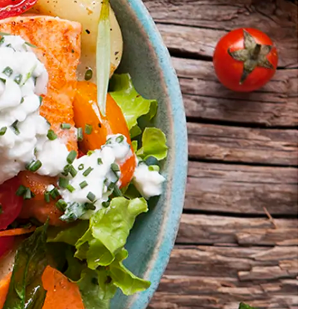
Meze
Efterrätt
Kakor & fi