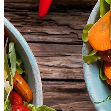
Dressing
Vinägrett
Örtolja