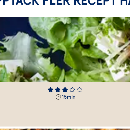
PPTÄCK FLER RECEPT H
15
min