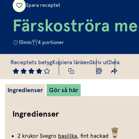
Spara receptet
Färskoströra med
10
min
4
portioner
Receptets betyg
Kopiera länken
Skriv ut
Dela
Ingredienser
Gör så här
Ingredienser
2 krukor Svegro
basilika
, fint hackad