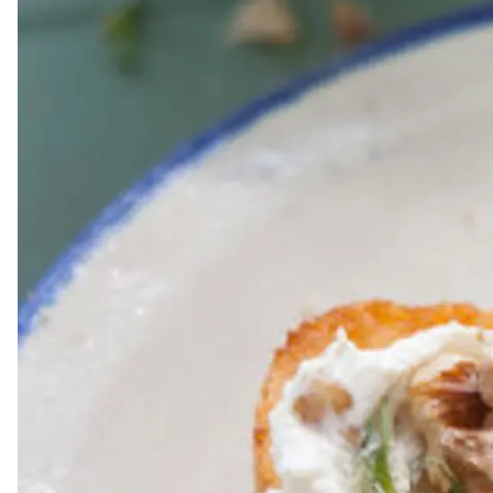
Dressing
Vinägrett
Örtolja