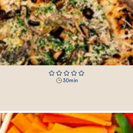
30
min