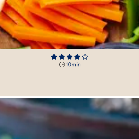
10
min