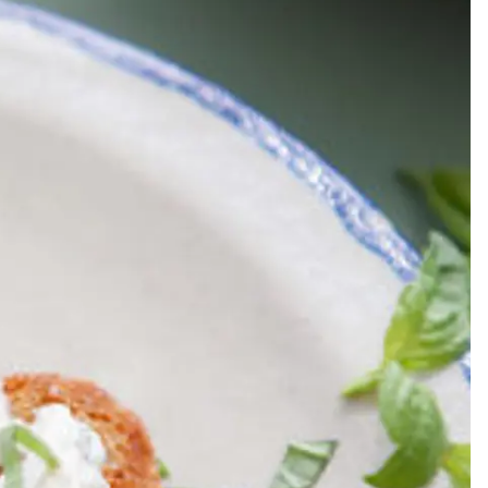
Meze
Efterrätt
Kakor & fi