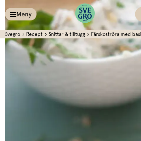
Meny
Svegro
Recept
Snittar & tilltugg
Färskoströra med basil
Kalla såser & Röro
Recept
Örter &
Pesto
Sallat
Röror
Inspiration
Kalla såser
Vårt
Aioli
Växthus
Dipp
Vårt ansvar
Om oss
Dressingar