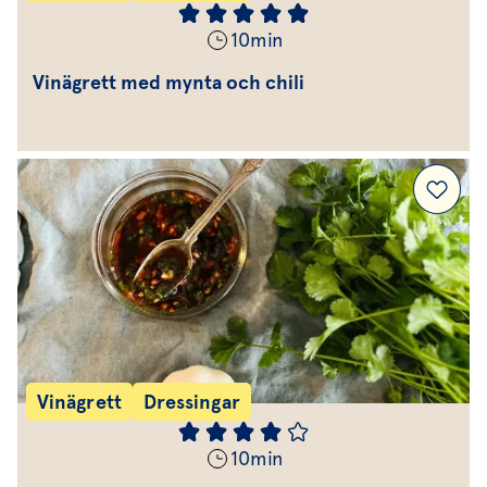
10
min
Vinägrett med mynta och chili
Vinägrett
Dressingar
10
min