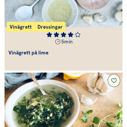
Vinägrett
Dressingar
5
min
Vinägrett på lime