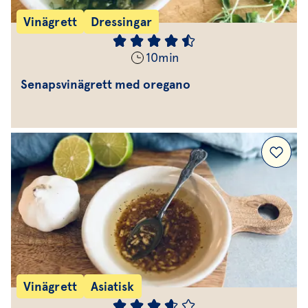
Vinägrett
Dressingar
10
min
Senapsvinägrett med oregano
Vinägrett
Asiatisk