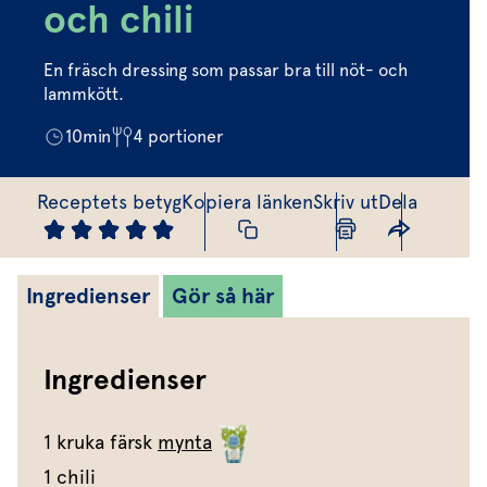
Marinera mera
Timjan
Mikroört
och chili
Dressing
Marinad
Fixa vinägretten
Oregano
Röd Oxali
Vinägrett
Kryddsmör
En fräsch dressing som passar bra till nöt- och
Dressingen gör salladen
lammkött.
Citronmeliss
Örtolja
Örtsalt & rub
Allt om sallat
10
min
4
portioner
Vårt sortiment
Receptets betyg
Kopiera länken
Skriv ut
Dela
Våra färska örter
Vår sallat & gröna blad
Ingredienser
Gör så här
Våra mikroörter & skott
För restaurang & storkö
Ingredienser
1 kruka färsk
mynta
1 chili