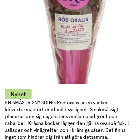
Marinera mera
Timjan
Mikroört
Dressing
Marinad
Fixa vinägretten
Oregano
Röd Oxali
Vinägrett
Kryddsmör
Dressingen gör salladen
Citronmeliss
Örtolja
Örtsalt & rub
Allt om sallat
Vårt sortiment
Våra färska örter
Vår sallat & gröna blad
Våra mikroörter & skott
Nyhet
För restaurang & storkö
EN SMÅSUR SNYGGING Röd oxalis är en vacker
klöverformad ört med mild syrlighet. Smakmässigt
placerar den sig någonstans mellan bladgrönt och
rabarber. Kräsna kockar lägger den gärna ovanpå fisk, i
sallader och vinägretter och i krämiga såser. Det finns
inget som hindrar dig från att göra detsamma.