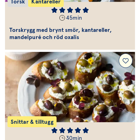
Torsk
Kantareller
45
min
Torskrygg med brynt smör, kantareller,
mandelpuré och röd oxalis
Snittar & tilltugg
30
min