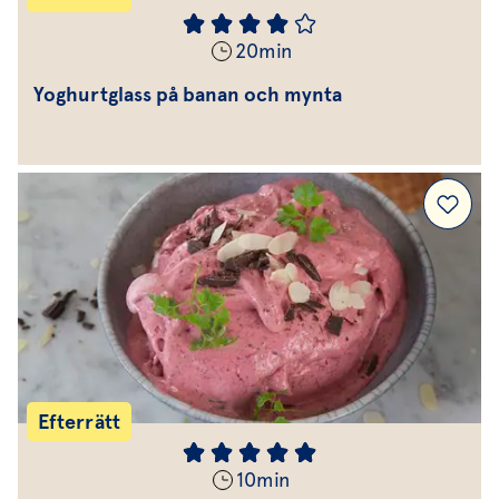
20
min
Yoghurtglass på banan och mynta
Efterrätt
10
min