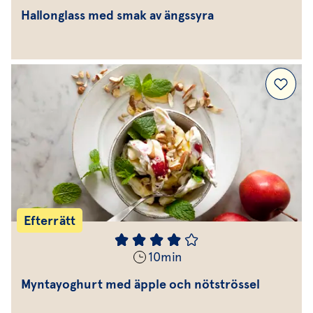
Hallonglass med smak av ängssyra
Efterrätt
10
min
Myntayoghurt med äpple och nötströssel