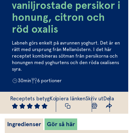
Marinera mera
Timjan
Mikroört
vaniljrostade persikor i
Dressing
Marinad
Fixa vinägretten
Oregano
Röd Oxali
honung, citron och
Vinägrett
Kryddsmör
Dressingen gör salladen
röd oxalis
Citronmeliss
Örtolja
Örtsalt & rub
Allt om sallat
Labneh görs enkelt på avrunnen yoghurt. Det är en
Vårt sortiment
rätt med ursprung från Mellanöstern. I det här
receptet kombineras sötman från persikorna och
Våra färska örter
honungen med yoghurtens och den röda oxalisens
syra.
Vår sallat & gröna blad
30
min
6
portioner
Våra mikroörter & skott
För restaurang & storkö
Receptets betyg
Kopiera länken
Skriv ut
Dela
Ingredienser
Gör så här