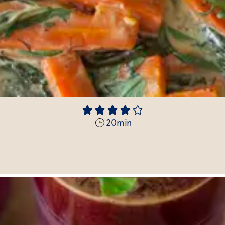
20
min