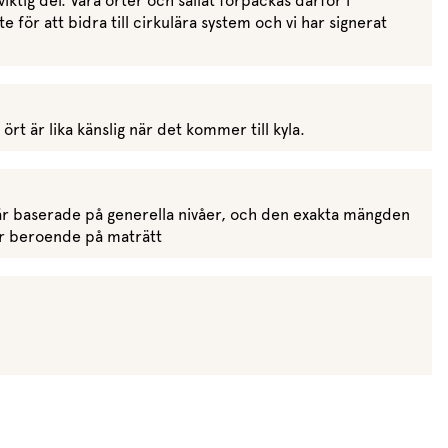
ktig del. Våra örter och sallat förpackas därför i
 för att bidra till cirkulära system och vi har signerat
rt är lika känslig när det kommer till kyla.
r baserade på generella nivåer, och den exakta mängden
rar beroende på maträtt