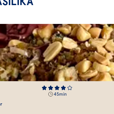
SILIKA
45
min
er