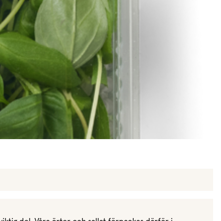
Meze
Efterrätt
Kakor & fi