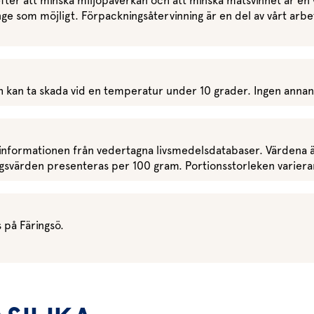
fter att minska miljöpåverkan och att minska matsvinnet är en vi
ge som möjligt. Förpackningsåtervinning är en del av vårt arbete
ch kan ta skada vid en temperatur under 10 grader. Ingen annan ö
nformationen från vedertagna livsmedelsdatabaser. Värdena ä
ringsvärden presenteras per 100 gram. Portionsstorleken varie
 på Färingsö.