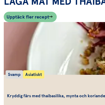
LAGA MAT MED THAIBA
Upptäck fler recept
Svamp
Asiatiskt
Kryddig färs med thaibasilika, mynta och koriand