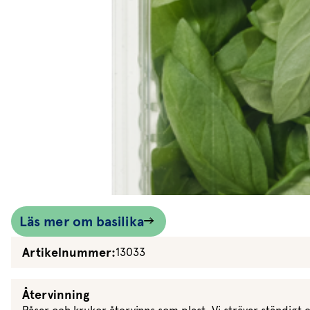
Dressing
Vinägrett
Örtolja
Läs mer om basilika
Artikelnummer:
13033
Återvinning