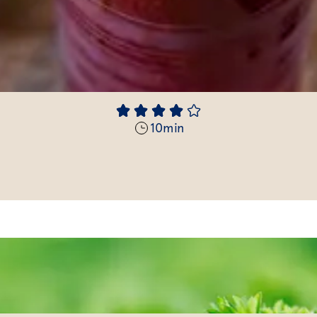
10
min