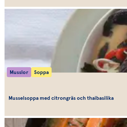
Musslor
Soppa
Musselsoppa med citrongräs och thaibasilika