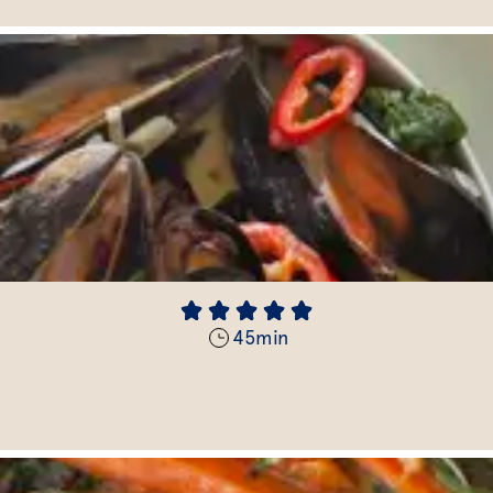
45
min