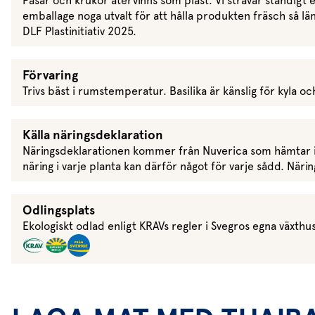
Påsar och krukor återvinns som plast. Vi strävar ständigt e
emballage noga utvalt för att hålla produkten fräsch så län
DLF Plastinitiativ 2025.
Förvaring
Trivs bäst i rumstemperatur. Basilika är känslig för kyla o
Källa näringsdeklaration
Näringsdeklarationen kommer från Nuverica som hämtar i
näring i varje planta kan därför något för varje sådd. Nä
Odlingsplats
Ekologiskt odlad enligt KRAVs regler i Svegros egna växthus