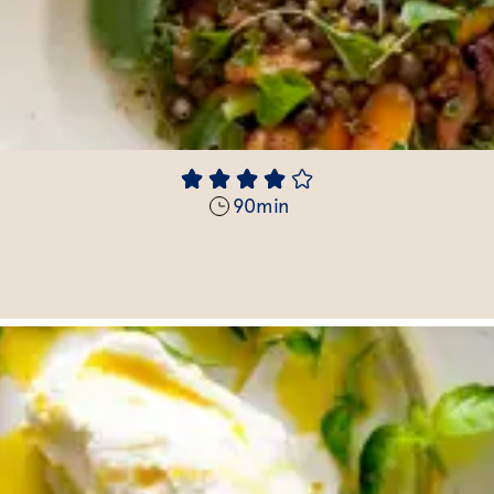
90
min