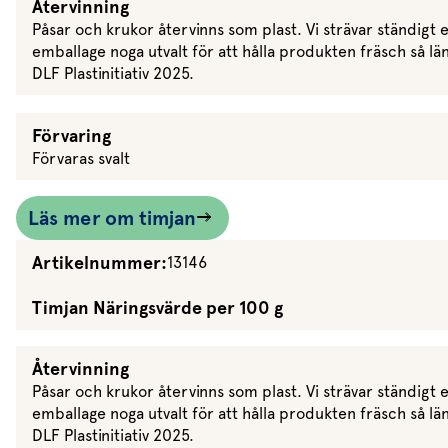
Återvinning
Dressing
Påsar och krukor återvinns som plast. Vi strävar ständigt e
Vinägrett
emballage noga utvalt för att hålla produkten fräsch så län
DLF Plastinitiativ 2025.
Örtolja
Förvaring
Förvaras svalt
Läs mer om timjan
Artikelnummer:
13146
Timjan Näringsvärde per 100 g
Återvinning
Påsar och krukor återvinns som plast. Vi strävar ständigt e
emballage noga utvalt för att hålla produkten fräsch så län
DLF Plastinitiativ 2025.