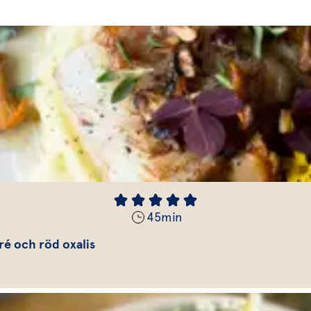
45
min
é och röd oxalis