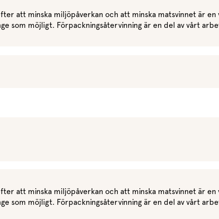
Marinera mera
Sydamerikanskt
Timjan
Mikroörter
Marinad
fter att minska miljöpåverkan och att minska matsvinnet är en vi
Fixa vinägretten
Oregano
Röd Oxalis
Kryddsmör
ge som möjligt. Förpackningsåtervinning är en del av vårt arbete
Dressingen gör salladen
Citronmeliss
Örtsalt & rub
Allt om sallat
Vårt sortiment
Våra färska örter
Vår sallat & gröna blad
Våra mikroörter & skott
För restaurang & storkök
fter att minska miljöpåverkan och att minska matsvinnet är en vi
ge som möjligt. Förpackningsåtervinning är en del av vårt arbete