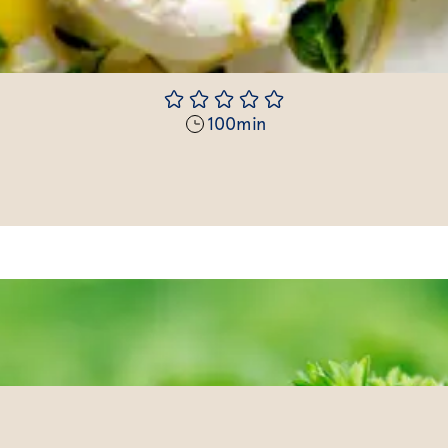
100
min