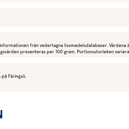
nformationen från vedertagna livsmedelsdatabaser. Värdena ä
äringsvärden presenteras per 100 gram. Portionsstorleken varie
 på Färingsö.
N