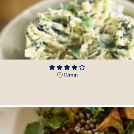
10
min