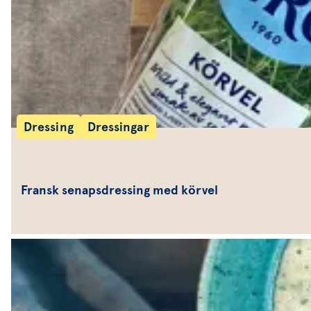
Dressing
Dressingar
Fransk senapsdressing med körvel