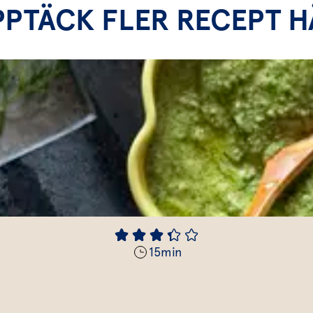
PPTÄCK FLER RECEPT H
15
min