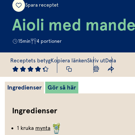
Spara receptet
Aioli med mande
15
min
4
portioner
Receptets betyg
Kopiera länken
Skriv ut
Dela
Ingredienser
Gör så här
Ingredienser
1 kruka
mynta