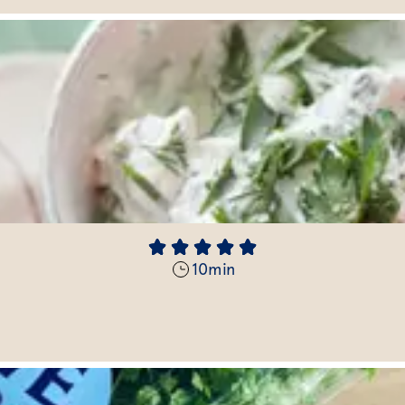
10
min