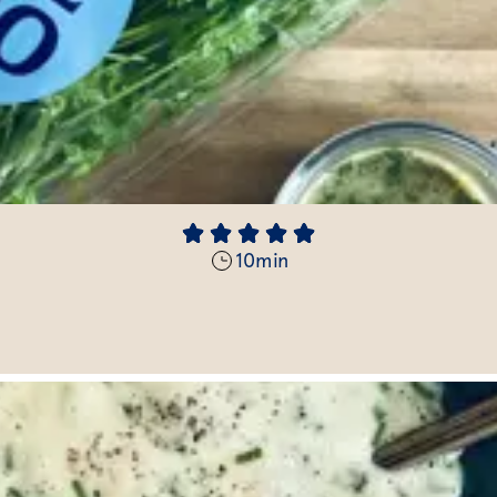
10
min