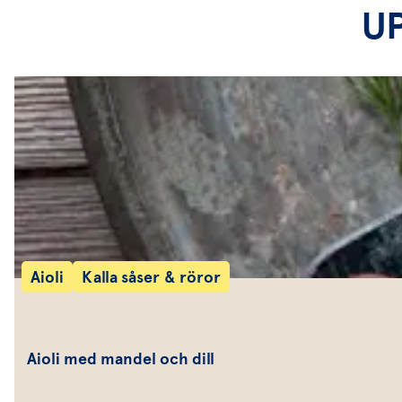
U
Aioli
Kalla såser & röror
Aioli med mandel och dill