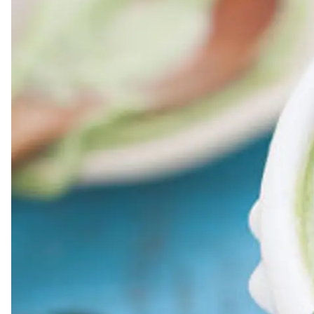
Dressing
Vinägrett
Örtolja