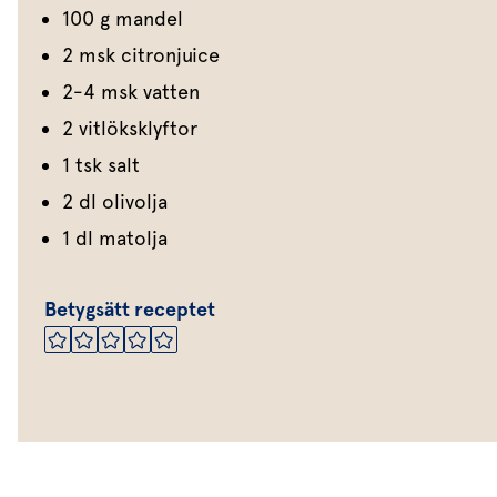
100 g mandel
2 msk citronjuice
2-4 msk vatten
2 vitlöksklyftor
1 tsk salt
2 dl olivolja
1 dl matolja
Betygsätt receptet