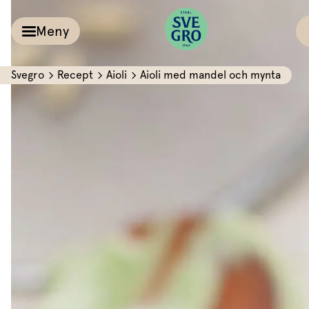
Meny
Svegro
Recept
Aioli
Aioli med mandel och mynta
Kalla såser & Röro
Recept
Örter &
Pesto
Sallat
Röror
Inspiration
Kalla såser
Vårt
Aioli
Växthus
Dipp
Vårt ansvar
Om oss
Dressingar