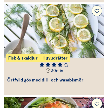
Fisk & skaldjur
Huvudrätter
30
min
Örtfylld gös med dill- och wasabismör