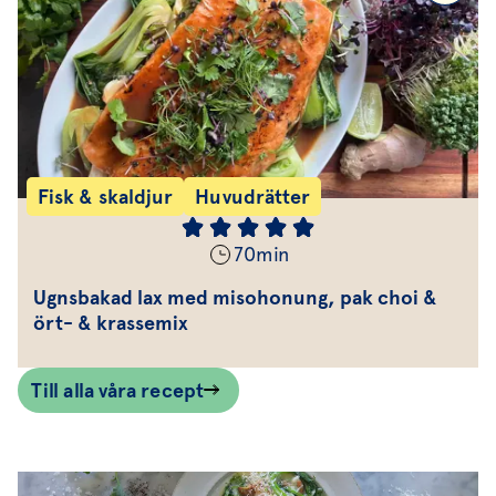
Fisk & skaldjur
Huvudrätter
70
min
Ugnsbakad lax med misohonung, pak choi &
ört- & krassemix
Till alla våra recept