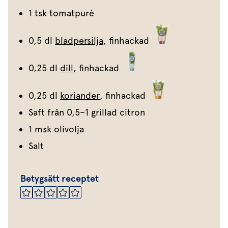
1 tsk tomatpuré
0,5 dl
bladpersilja
, finhackad
0,25 dl
dill
, finhackad
0,25 dl
koriander
, finhackad
Saft från 0,5–1 grillad citron
1 msk olivolja
Salt
Betygsätt receptet