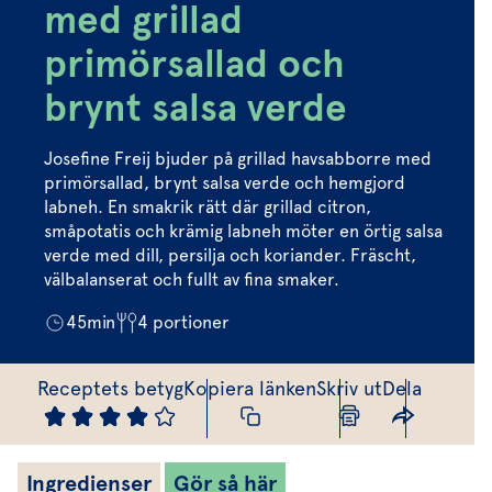
Marinera mera
Timjan
Mikroört
med grillad
Dressing
Marinad
Fixa vinägretten
Oregano
Röd Oxali
primörsallad och
Vinägrett
Kryddsmör
Dressingen gör salladen
brynt salsa verde
Citronmeliss
Örtolja
Örtsalt & rub
Allt om sallat
Josefine Freij bjuder på grillad havsabborre med
Vårt sortiment
primörsallad, brynt salsa verde och hemgjord
labneh. En smakrik rätt där grillad citron,
Våra färska örter
småpotatis och krämig labneh möter en örtig salsa
verde med dill, persilja och koriander. Fräscht,
Vår sallat & gröna blad
välbalanserat och fullt av fina smaker.
Våra mikroörter & skott
45
min
4
portioner
För restaurang & storkö
Receptets betyg
Kopiera länken
Skriv ut
Dela
Ingredienser
Gör så här