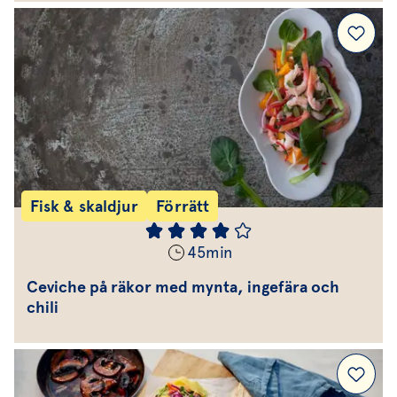
Fisk & skaldjur
Förrätt
45
min
Ceviche på räkor med mynta, ingefära och
chili