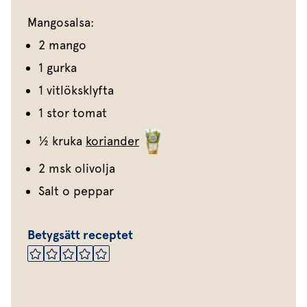
Mangosalsa:
2 mango
1 gurka
1 vitlöksklyfta
1 stor tomat
½ kruka
koriander
2 msk olivolja
Salt o peppar
Betygsätt receptet