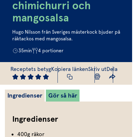
Marinera mera
Timjan
Mikroört
chimichurri och
Dressing
Marinad
Fixa vinägretten
Oregano
Röd Oxali
mangosalsa
Vinägrett
Kryddsmör
Dressingen gör salladen
Citronmeliss
Örtolja
Örtsalt & rub
Hugo Nilsson från Sveriges mästerkock bjuder på
Allt om sallat
räktackos med mangosalsa.
Vårt sortiment
35
min
4
portioner
Våra färska örter
Receptets betyg
Kopiera länken
Skriv ut
Dela
Vår sallat & gröna blad
Våra mikroörter & skott
Ingredienser
Gör så här
För restaurang & storkö
Ingredienser
400g räkor