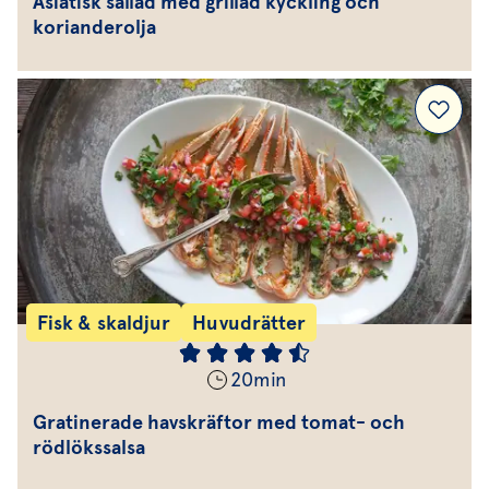
Asiatisk sallad med grillad kyckling och
korianderolja
Fisk & skaldjur
Huvudrätter
20
min
Gratinerade havskräftor med tomat- och
rödlökssalsa