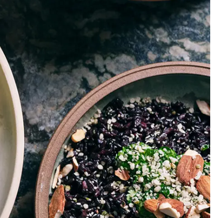
Meze
Efterrätt
Kakor & fi