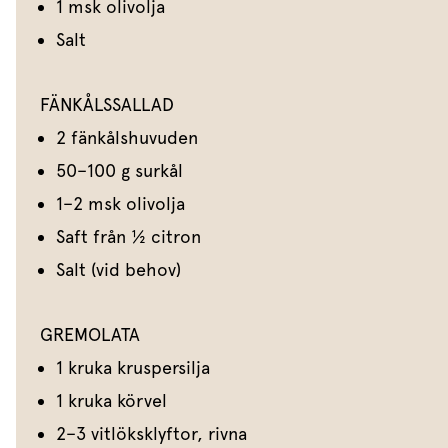
1 msk olivolja
Salt
FÄNKÅLSSALLAD
2 fänkålshuvuden
50–100 g surkål
1–2 msk olivolja
Saft från ½ citron
Salt (vid behov)
GREMOLATA
1 kruka kruspersilja
1 kruka körvel
2–3 vitlöksklyftor, rivna