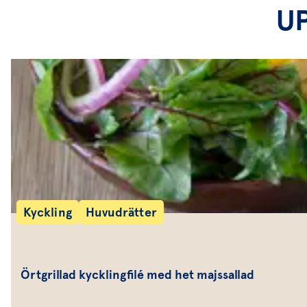
U
Kyckling
Huvudrätter
Örtgrillad kycklingfilé med het majssallad