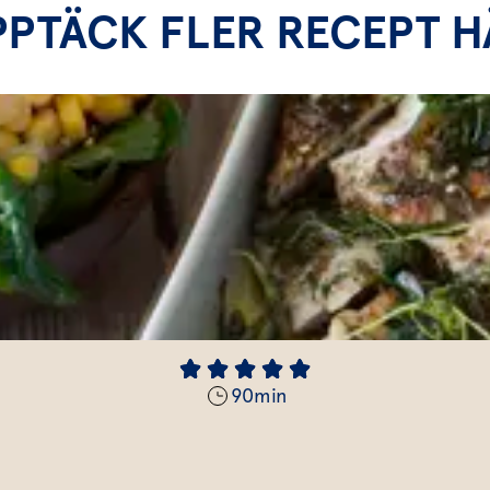
PPTÄCK FLER RECEPT H
90
min