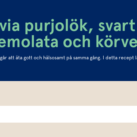
ia purjolök, svart 
remolata och körve
t går att äta gott och hälsosamt på samma gång. I detta recept 