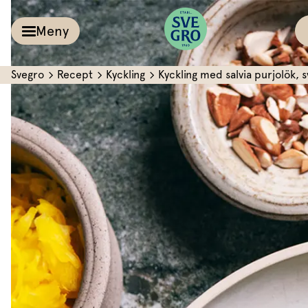
Meny
Svegro
Recept
Kyckling
Kyckling med salvia purjolök, s
Kalla såser & Röro
Recept
Örter &
Pesto
Sallat
Röror
Inspiration
Kalla såser
Vårt
Aioli
Växthus
Dipp
Vårt ansvar
Om oss
Dressingar