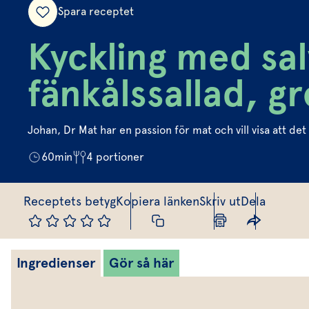
Spara receptet
Kyckling med salv
fänkålssallad, g
Johan, Dr Mat har en passion för mat och vill visa att de
60
min
4
portioner
Receptets betyg
Kopiera länken
Skriv ut
Dela
Ingredienser
Gör så här