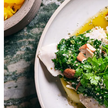
Dressing
Vinägrett
Örtolja