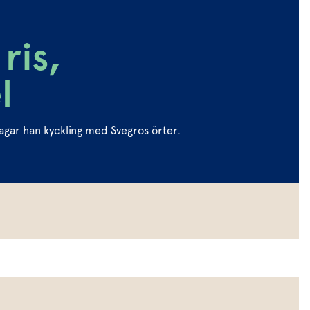
ris,
l
lagar han kyckling med Svegros örter.