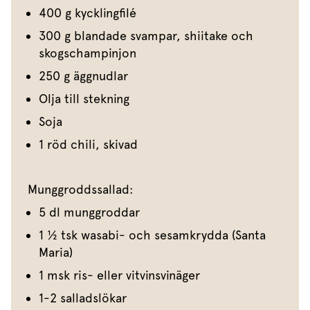
400 g kycklingfilé
300 g blandade svampar, shiitake och
skogschampinjon
250 g äggnudlar
Olja till stekning
Soja
1 röd chili, skivad
Munggroddssallad:
5 dl munggroddar
1 ½ tsk wasabi- och sesamkrydda (Santa
Maria)
1 msk ris- eller vitvinsvinäger
1-2 salladslökar