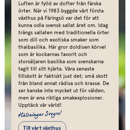
Luften är fylld av dofter från färska
örter. När vi 1983 byggde vårt första
växthus på Färingsö var det för att
kunna odla svensk sallat året om. Idag
trängs sallaten med traditionella örter
som dill och exotiska smaker som
thaibasilika. Här gror doldisen körvel
som är kockarnas favorit och
storsäljaren basilika som svenskarna
tagit till sitt hjärta. Våra senaste
tillskott är faktiskt just det; små skott
från bland annat rädisa och krasse. De
ser kanske inte mycket ut för välden,
men är ena riktiga smakexplosioner.
Upptäck vår värld!
Hälsningar Svegro!
Till vårt växthus