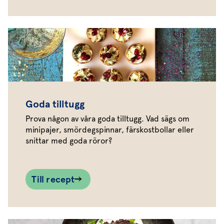
Goda tilltugg
Prova någon av våra goda tilltugg. Vad sägs om
minipajer, smördegspinnar, färskostbollar eller
snittar med goda röror?
Till recept