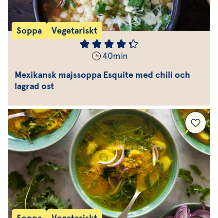
Soppa
Vegetariskt
40
min
Mexikansk majssoppa Esquite med chili och
lagrad ost
Soppa
Vegetariskt