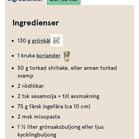
Ingredienser
130 g
grönkål
1 kruka
koriander
50 g torkad shiitake, eller annan torkad
svamp
2 rödlökar
2 tsk sesamolja + till avsmakning
75 g färsk ingefära (ca 10 cm)
2 msk misopasta
1 ½ liter grönsaksbuljong eller ljus
kycklingbuljong