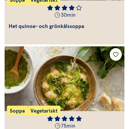
30
min
Het quinoa- och grönkålssoppa
Soppa
Vegetariskt
75
min