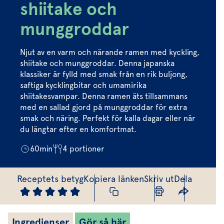
Marinera mera
Timjan
Mikroört
shiitake och
Dressing
Marinad
Fixa vinägretten
Oregano
Röd Oxali
munggroddar
Vinägrett
Kryddsmör
Dressingen gör salladen
Citronmeliss
Örtolja
Örtsalt & rub
Njut av en varm och närande ramen med kyckling,
Allt om sallat
shiitake och munggroddar. Denna japanska
klassiker är fylld med smak från en rik buljong,
Vårt sortiment
saftiga kycklingbitar och umamirika
shiitakesvampar. Denna ramen äts tillsammans
Våra färska örter
med en sallad gjord på munggroddar för extra
smak och näring. Perfekt för kalla dagar eller när
Vår sallat & gröna blad
du längtar efter en komfortmat.
Våra mikroörter & skott
60
min
4
portioner
För restaurang & storkö
Receptets betyg
Kopiera länken
Skriv ut
Dela
Ingredienser
Gör så här