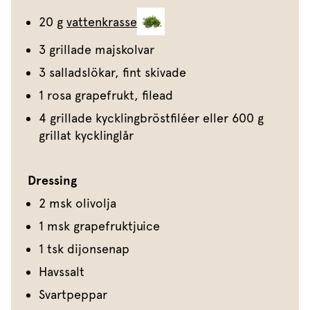
20 g
vattenkrasse
3 grillade majskolvar
3 salladslökar, fint skivade
1 rosa grapefrukt, filead
4 grillade kycklingbröstfiléer eller 600 g
grillat kycklinglår
Dressing
2 msk olivolja
1 msk grapefruktjuice
1 tsk dijonsenap
Havssalt
Svartpeppar