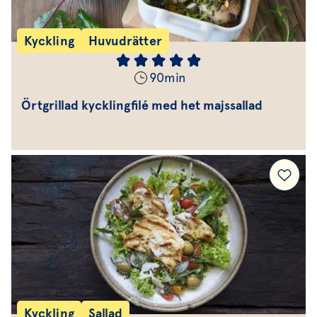
Kyckling
Huvudrätter
90
min
Örtgrillad kycklingfilé med het majssallad
Kyckling
Sallad