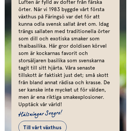
Luften är fylld av dofter från färska
örter. När vi 1983 byggde vårt första
växthus på Färingsö var det för att
kunna odla svensk sallat året om. Idag
trängs sallaten med traditionella örter
som dill och exotiska smaker som
thaibasilika. Här gror doldisen körvel
som är kockarnas favorit och
storsäljaren basilika som svenskarna
tagit till sitt hjärta. Våra senaste
tillskott är faktiskt just det; små skott
från bland annat rädisa och krasse. De
ser kanske inte mycket ut för välden,
men är ena riktiga smakexplosioner.
Upptäck vår värld!
Hälsningar Svegro!
Till vårt växthus