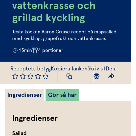
Marinera mera
Timjan
Mikroört
vattenkrasse och
Dressing
Marinad
Fixa vinägretten
Oregano
Röd Oxali
grillad kyckling
Vinägrett
Kryddsmör
Dressingen gör salladen
Citronmeliss
Örtolja
Örtsalt & rub
Testa kocken Aaron Cruise recept på majssallad
Allt om sallat
med kyckling, grapefrukt och vattenkrasse.
Vårt sortiment
45
min
4
portioner
Våra färska örter
Receptets betyg
Kopiera länken
Skriv ut
Dela
Vår sallat & gröna blad
Våra mikroörter & skott
Ingredienser
Gör så här
För restaurang & storkö
Ingredienser
Sallad