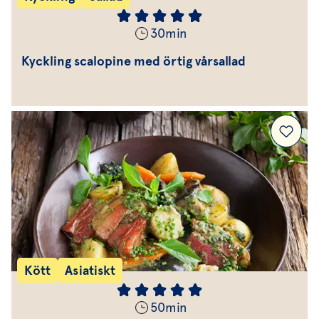
30
min
Kyckling scalopine med örtig vårsallad
Kött
Asiatiskt
50
min