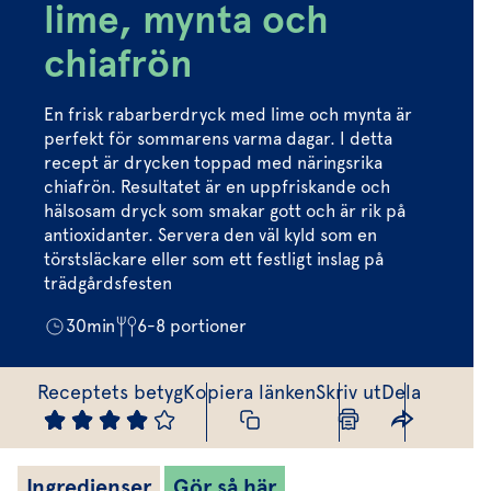
Marinera mera
Timjan
Mikroört
lime, mynta och
Dressing
Marinad
Fixa vinägretten
Oregano
Röd Oxali
chiafrön
Vinägrett
Kryddsmör
Dressingen gör salladen
Citronmeliss
Örtolja
Örtsalt & rub
En frisk rabarberdryck med lime och mynta är
Allt om sallat
perfekt för sommarens varma dagar. I detta
recept är drycken toppad med näringsrika
Vårt sortiment
chiafrön. Resultatet är en uppfriskande och
hälsosam dryck som smakar gott och är rik på
Våra färska örter
antioxidanter. Servera den väl kyld som en
törstsläckare eller som ett festligt inslag på
Vår sallat & gröna blad
trädgårdsfesten
Våra mikroörter & skott
30
min
6-8
portioner
För restaurang & storkö
Receptets betyg
Kopiera länken
Skriv ut
Dela
Ingredienser
Gör så här