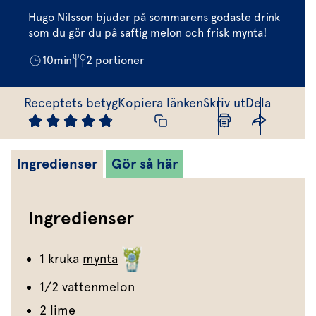
Marinera mera
Timjan
Mikroört
Dressing
Marinad
Hugo Nilsson bjuder på sommarens godaste drink
Fixa vinägretten
Oregano
Röd Oxali
som du gör du på saftig melon och frisk mynta!
Vinägrett
Kryddsmör
Dressingen gör salladen
10
min
2
portioner
Citronmeliss
Örtolja
Örtsalt & rub
Allt om sallat
Receptets betyg
Kopiera länken
Skriv ut
Dela
Vårt sortiment
Våra färska örter
Ingredienser
Gör så här
Vår sallat & gröna blad
Våra mikroörter & skott
Ingredienser
För restaurang & storkö
1 kruka
mynta
1/2 vattenmelon
2 lime