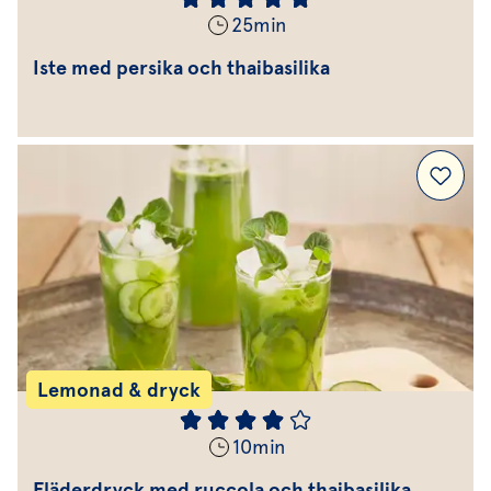
25
min
Iste med persika och thaibasilika
Lemonad & dryck
10
min
Fläderdryck med ruccola och thaibasilika