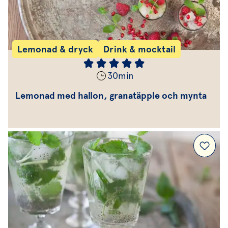
Lemonad & dryck
Drink & mocktail
30
min
Lemonad med hallon, granatäpple och mynta