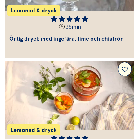
Lemonad & dryck
35
min
Örtig dryck med ingefära, lime och chiafrön
Lemonad & dryck