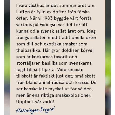
I våra växthus är det sommar året om.
Luften är fylld av dofter från färska
örter. När vi 1983 byggde vårt första
växthus på Färingsö var det för att
kunna odla svensk sallat året om. Idag
trängs sallaten med traditionella örter
som dill och exotiska smaker som
thaibasilika. Här gror doldisen körvel
som är kockarnas favorit och
storsäljaren basilika som svenskarna
tagit till sitt hjärta. Våra senaste
tillskott är faktiskt just det; små skott
från bland annat rädisa och krasse. De
ser kanske inte mycket ut för välden,
men är ena riktiga smakexplosioner.
Upptäck vår värld!
Hälsningar Svegro!