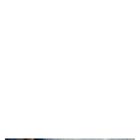
Alla recept
Kalla såser & röror
Dressingar
Marinad & kryddsmör
Tillbehör
Huvudrätter
Sallader
Festmat & säsong
Drycker
Efterrätt & Fika