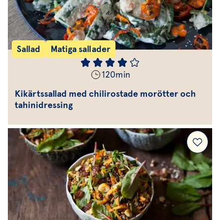
Sallad
Matiga sallader
120
min
Kikärtssallad med chilirostade morötter och
tahinidressing