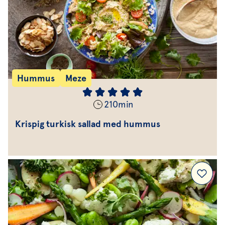
Hummus
Meze
210
min
Krispig turkisk sallad med hummus