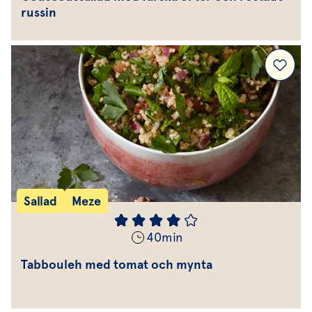
russin
Sallad
Meze
40
min
Tabbouleh med tomat och mynta