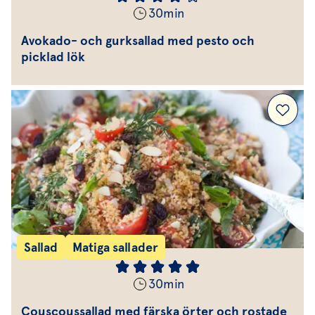
30
min
Avokado- och gurksallad med pesto och
picklad lök
Sallad
Matiga sallader
30
min
Couscoussallad med färska örter och rostade