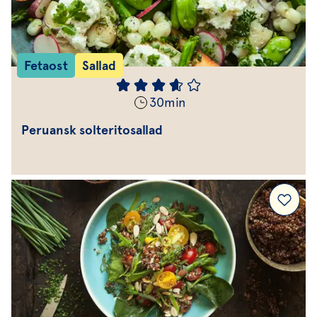
Fetaost
Sallad
30
min
Peruansk solteritosallad