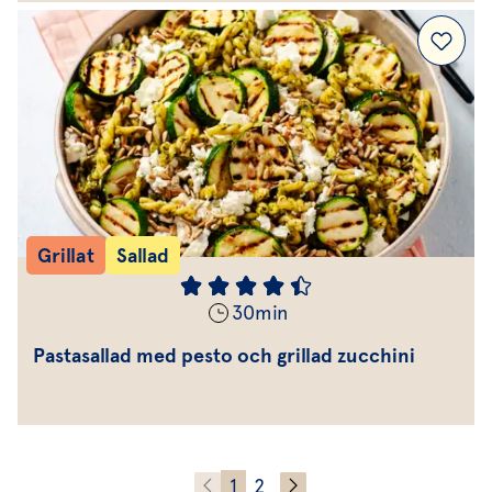
Grillat
Sallad
30
min
Pastasallad med pesto och grillad zucchini
1
2