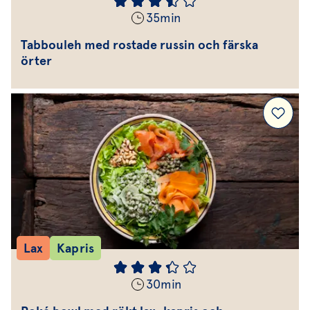
35
min
Tabbouleh med rostade russin och färska
örter
Lax
Kapris
30
min