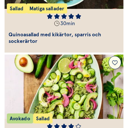
Sallad
Matiga sallader
30
min
Quinoasallad med kikärtor, sparris och
sockerärtor
Avokado
Sallad