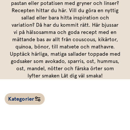
Marinera mera
Timjan
Mikroört
Dressing
Marinad
pastan eller potatisen med gryner och linser?
Recepten hittar du här. Vill du göra en nyttig
Fixa vinägretten
Oregano
Röd Oxali
Vinägrett
Kryddsmör
sallad eller bara hitta inspiration och
Dressingen gör salladen
variation? Då har du kommit rätt. Här bjussar
Citronmeliss
Örtolja
Örtsalt & rub
vi på hälsosamma och goda recept med en
Allt om sallat
mättande bas av allt från couscous, kikärtor,
Vårt sortiment
quinoa, bönor, till matvete och mathavre.
Upptäck härliga, matiga sallader toppade med
Våra färska örter
godsaker som avokado, sparris, ost, hummus,
ost, mandel, nötter och färska örter som
Vår sallat & gröna blad
lyfter smaken Låt dig väl smaka!
Våra mikroörter & skott
För restaurang & storkö
Kategorier