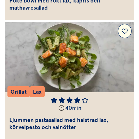
Poké bowl med rökt lax, kapris och
mathavresallad
Grillat
Lax
40
min
Ljummen pastasallad med halstrad lax,
körvelpesto och valnötter