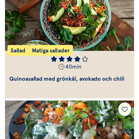
Sallad
Matiga sallader
40
min
Quinoasallad med grönkål, avokado och chili