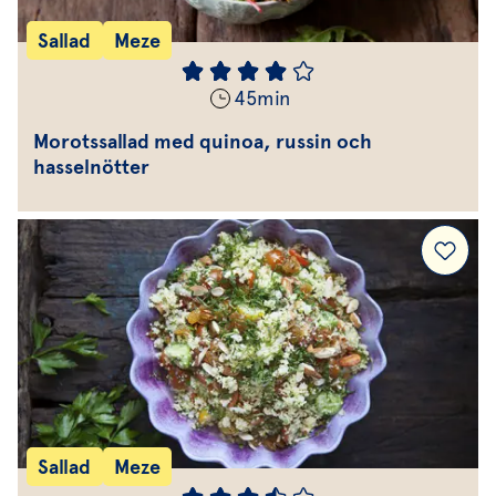
Sallad
Meze
45
min
Morotssallad med quinoa, russin och
hasselnötter
Sallad
Meze