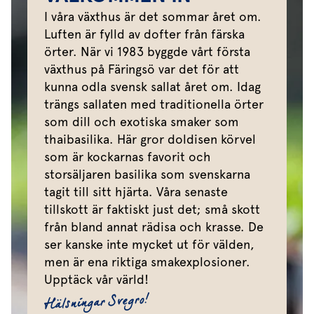
I våra växthus är det sommar året om.
Luften är fylld av dofter från färska
örter. När vi 1983 byggde vårt första
växthus på Färingsö var det för att
kunna odla svensk sallat året om. Idag
trängs sallaten med traditionella örter
som dill och exotiska smaker som
thaibasilika. Här gror doldisen körvel
som är kockarnas favorit och
storsäljaren basilika som svenskarna
tagit till sitt hjärta. Våra senaste
tillskott är faktiskt just det; små skott
från bland annat rädisa och krasse. De
ser kanske inte mycket ut för välden,
men är ena riktiga smakexplosioner.
Upptäck vår värld!
Hälsningar Svegro!