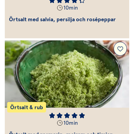
10
min
Örtsalt med salvia, persilja och rosépeppar
Örtsalt & rub
10
min