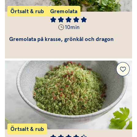
Örtsalt & rub
Gremolata
10
min
Gremolata på krasse, grönkål och dragon
Örtsalt & rub