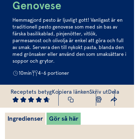
Marinera mera
Timjan
Mikroört
Genovese
Dressing
Marinad
Fixa vinägretten
Oregano
Röd Oxali
Vinägrett
Kryddsmör
Hemmagjord pesto är ljuvligt gott! Vanligast är en
Dressingen gör salladen
traditionell pesto genovese som med sin bas av
Citronmeliss
Örtolja
Örtsalt & rub
färska basilikablad, pinjenötter, vitlök,
Allt om sallat
parmesanost och olivolja är enkel att göra och full
av smak. Servera den till nykokt pasta, blanda den
Vårt sortiment
med grönsaker eller använd den som smaksättare i
soppor och grytor.
Våra färska örter
10
min
4-6
portioner
Vår sallat & gröna blad
Våra mikroörter & skott
Receptets betyg
Kopiera länken
Skriv ut
Dela
För restaurang & storkö
Ingredienser
Gör så här