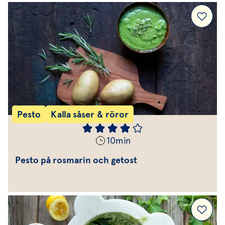
Pesto
Kalla såser & röror
10
min
Pesto på rosmarin och getost