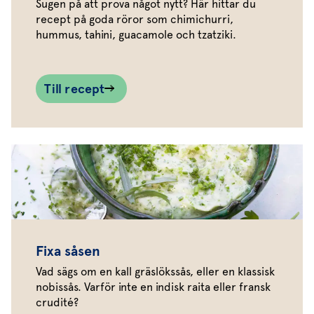
Sugen på att prova något nytt? Här hittar du
recept på goda röror som chimichurri,
hummus, tahini, guacamole och tzatziki.
Till recept
Fixa såsen
Vad sägs om en kall gräslökssås, eller en klassisk
nobissås. Varför inte en indisk raita eller fransk
crudité?