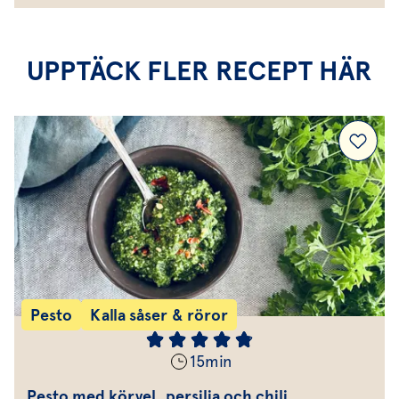
UPPTÄCK FLER RECEPT HÄR
Pesto
Kalla såser & röror
15
min
Pesto med körvel, persilja och chili