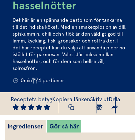
Marinera mera
Timjan
Mikroört
hasselnötter
Dressing
Marinad
Fixa vinägretten
Oregano
Röd Oxali
Vinägrett
Kryddsmör
Det här är en spännande pesto som för tankarna
Dressingen gör salladen
till det indiska köket. Med en smakexplosion av dill,
Citronmeliss
Örtolja
Örtsalt & rub
spiskummin, chili och vitlök är den väldigt god till
Allt om sallat
lamm, kyckling, fisk, grönsaker och rotfrukter. I
det här receptet kan du välja att använda picorino
Vårt sortiment
istället för parmesan. Valet står också mellan
hasselnötter, och för dem som hellre vill,
Våra färska örter
solrosfrön.
Vår sallat & gröna blad
10
min
4
portioner
Våra mikroörter & skott
Receptets betyg
Kopiera länken
Skriv ut
Dela
För restaurang & storkö
Ingredienser
Gör så här