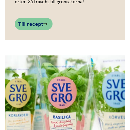
örter. Så fräscht till grönsakerna!
Till recept