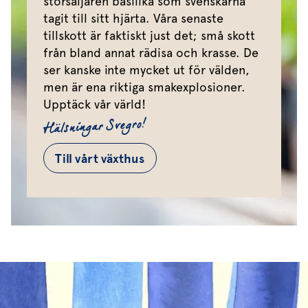
storsäljaren basilika som svenskarna
tagit till sitt hjärta. Våra senaste
tillskott är faktiskt just det; små skott
från bland annat rädisa och krasse. De
ser kanske inte mycket ut för välden,
men är ena riktiga smakexplosioner.
Upptäck vår värld!
Hälsningar Svegro!
Till vårt växthus