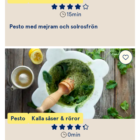
15
min
Pesto med mejram och solrosfrön
Pesto
Kalla såser & röror
0
min