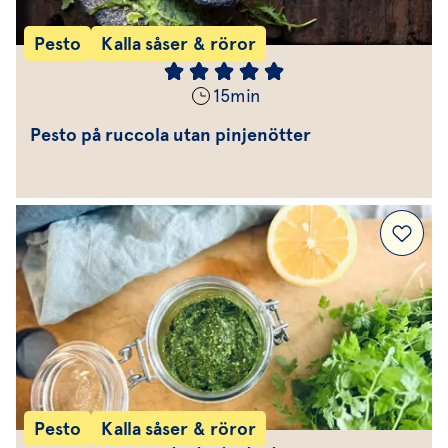
Pesto
Kalla såser & röror
15
min
Pesto på ruccola utan pinjenötter
Pesto
Kalla såser & röror