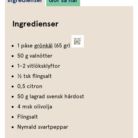
Ingredienser
Gör så här
Ingredienser
1 påse
grönkål
(65 gr)
50 g valnötter
1–2 vitlöksklyftor
1⁄2 tsk flingsalt
0,5 citron
50 g lagrad svensk hårdost
4 msk olivolja
Flingsalt
Nymald svartpeppar