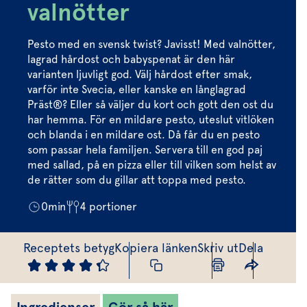
Marinera mera
Timjan
Mikroört
valnötter
Dressing
Marinad
Fixa vinägretten
Oregano
Röd Oxali
Vinägrett
Kryddsmör
Pesto med en svensk twist? Javisst! Med valnötter,
Dressingen gör salladen
lagrad hårdost och babyspenat är den här
Citronmeliss
Örtolja
Örtsalt & rub
varianten ljuvligt god. Välj hårdost efter smak,
Allt om sallat
varför inte Svecia, eller kanske en långlagrad
Präst®? Eller så väljer du kort och gott den ost du
Vårt sortiment
har hemma. För en mildare pesto, uteslut vitlöken
och blanda i en mildare ost. Då får du en pesto
Våra färska örter
som passar hela familjen. Servera till en god paj
Vår sallat & gröna blad
med sallad, på en pizza eller till vilken som helst av
de rätter som du gillar att toppa med pesto.
Våra mikroörter & skott
0
min
4
portioner
För restaurang & storkö
Receptets betyg
Kopiera länken
Skriv ut
Dela