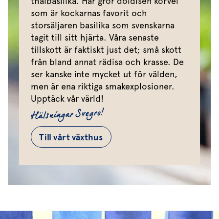
thaibasilika. Här gror doldisen körvel
som är kockarnas favorit och
storsäljaren basilika som svenskarna
tagit till sitt hjärta. Våra senaste
tillskott är faktiskt just det; små skott
från bland annat rädisa och krasse. De
ser kanske inte mycket ut för välden,
men är ena riktiga smakexplosioner.
Upptäck vår värld!
Hälsningar Svegro!
Till vårt växthus