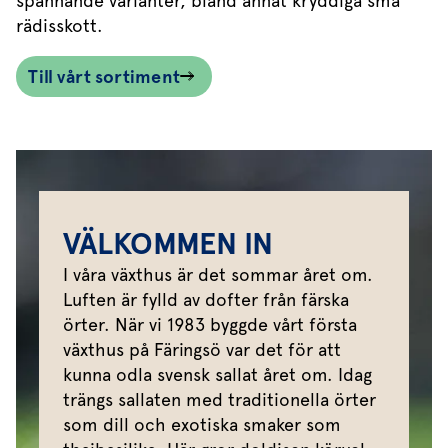
spännande varianter, bland annat kryddiga små
rädisskott.
Till vårt sortiment
VÄLKOMMEN IN
I våra växthus är det sommar året om.
Luften är fylld av dofter från färska
örter. När vi 1983 byggde vårt första
växthus på Färingsö var det för att
kunna odla svensk sallat året om. Idag
trängs sallaten med traditionella örter
som dill och exotiska smaker som