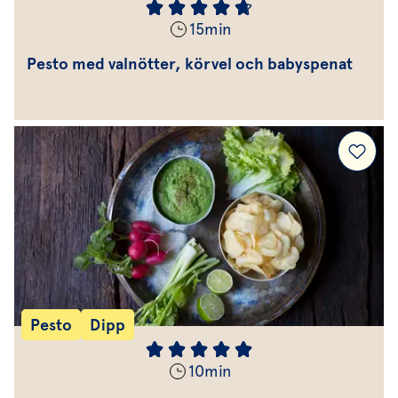
15
min
Pesto med valnötter, körvel och babyspenat
Pesto
Dipp
10
min