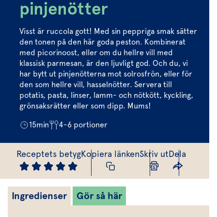
Marinera mera
Timjan
Mikroört
pinjenötter
Dressing
Marinad
Fixa vinägretten
Oregano
Röd Oxali
Vinägrett
Kryddsmör
Visst är ruccola gott! Med sin peppriga smak sätter
Dressingen gör salladen
den tonen på den här goda peston. Kombinerat
Citronmeliss
Örtolja
Örtsalt & rub
med picorinoost, eller om du hellre vill med
Allt om sallat
klassisk parmesan, är den ljuvligt god. Och du, vi
har bytt ut pinjenötterna mot solrosfrön, eller för
Vårt sortiment
den som hellre vill, hasselnötter. Servera till
potatis, pasta, linser, lamm- och nötkött, kyckling,
Våra färska örter
grönsaksrätter eller som dipp. Mums!
Vår sallat & gröna blad
15
min
4-6
portioner
Våra mikroörter & skott
Receptets betyg
Kopiera länken
Skriv ut
Dela
För restaurang & storkö
Ingredienser
Gör så här