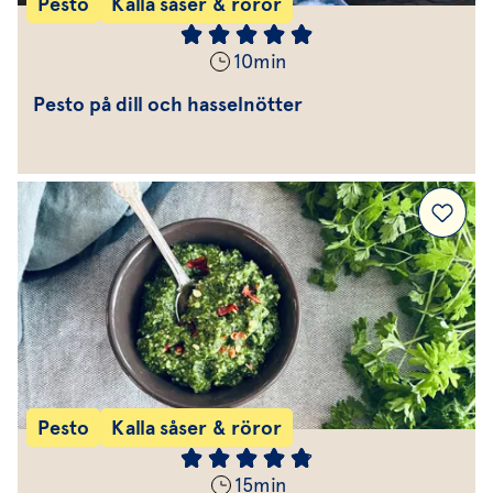
Pesto
Kalla såser & röror
10
min
Pesto på dill och hasselnötter
Pesto
Kalla såser & röror
15
min