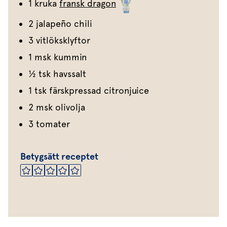
1 kruka
fransk dragon
2 jalapeño chili
3 vitlöksklyftor
1 msk kummin
½ tsk havssalt
1 tsk färskpressad citronjuice
2 msk olivolja
3 tomater
Betygsätt receptet