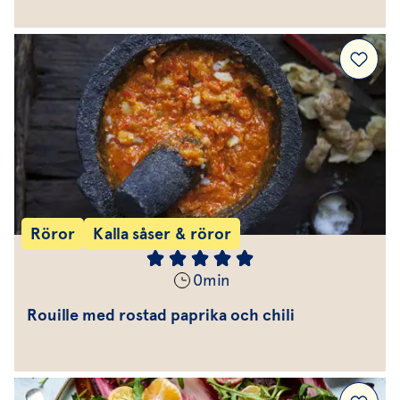
Röror
Kalla såser & röror
0
min
Rouille med rostad paprika och chili