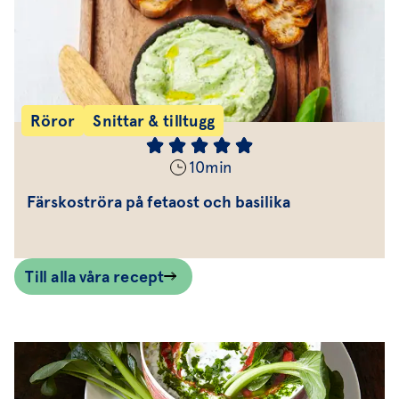
Röror
Snittar & tilltugg
10
min
Färskoströra på fetaost och basilika
Till alla våra recept