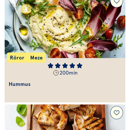
Röror
Meze
200
min
Hummus