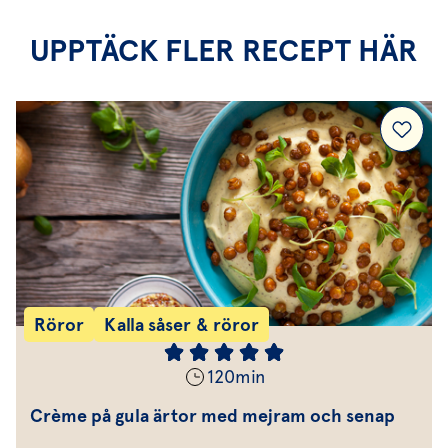
UPPTÄCK FLER RECEPT HÄR
Röror
Kalla såser & röror
120
min
Crème på gula ärtor med mejram och senap