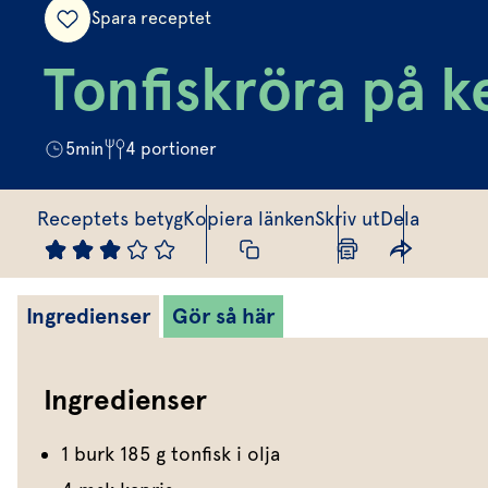
Spara receptet
Tonfiskröra på k
5
min
4
portioner
Receptets betyg
Kopiera länken
Skriv ut
Dela
Ingredienser
Gör så här
Ingredienser
1 burk 185 g tonfisk i olja