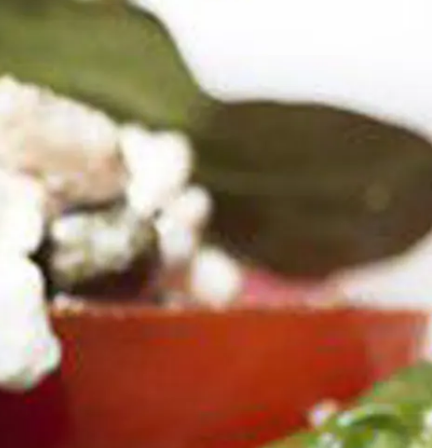
Meze
Efterrätt
Kakor & fi