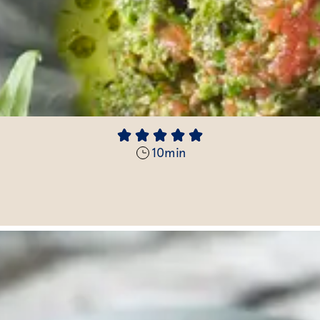
10
min