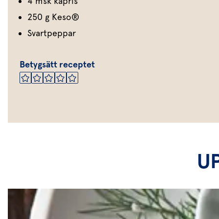
4 msk kapris
250 g Keso®
Svartpeppar
Betygsätt receptet
U