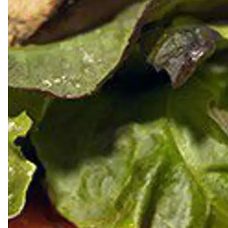
Dressing
Vinägrett
Örtolja