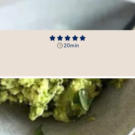
20
min