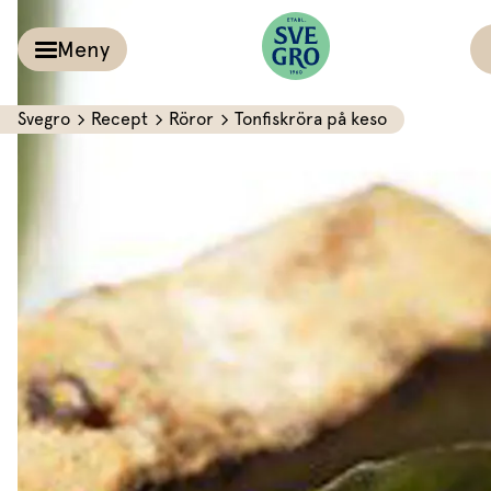
Meny
Svegro
Recept
Röror
Tonfiskröra på keso
Kalla såser & Röro
Recept
Örter &
Pesto
Sallat
Röror
Inspiration
Kalla såser
Vårt
Aioli
Växthus
Dipp
Vårt ansvar
Om oss
Dressingar