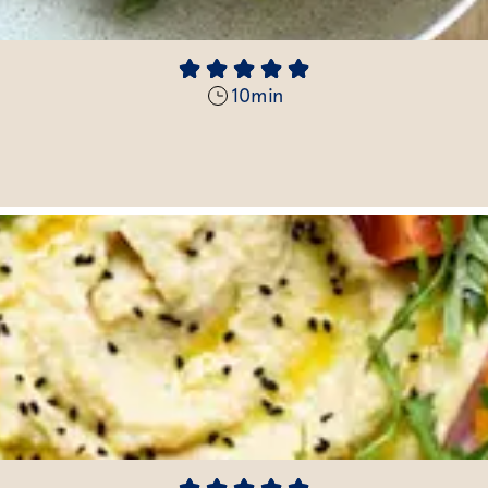
10
min