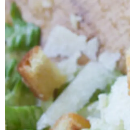
Dressing
Vinägrett
Örtolja