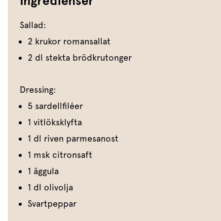
Ingredienser
Sallad:
2 krukor romansallat
2 dl stekta brödkrutonger
Dressing:
5 sardellfiléer
1 vitlöksklyfta
1 dl riven parmesanost
1 msk citronsaft
1 äggula
1 dl olivolja
Svartpeppar