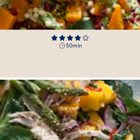
50
min