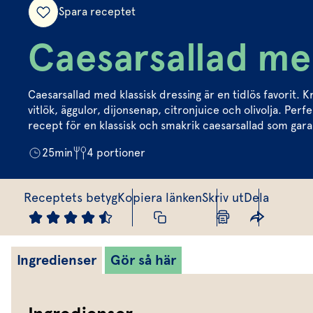
Spara receptet
Caesarsallad med
Caesarsallad med klassisk dressing är en tidlös favorit.
vitlök, äggulor, dijonsenap, citronjuice och olivolja. Perfe
recept för en klassisk och smakrik caesarsallad som gara
25
min
4
portioner
Receptets betyg
Kopiera länken
Skriv ut
Dela
Ingredienser
Gör så här