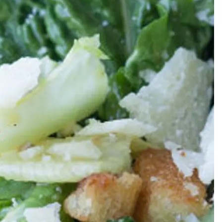
Meze
Efterrätt
Kakor & fi