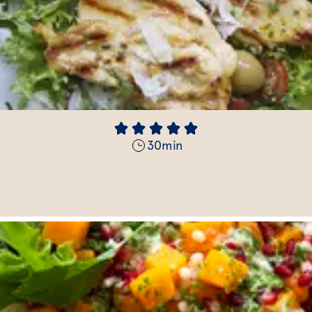
30
min