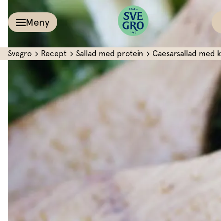
Meny
Svegro
Recept
Sallad med protein
Caesarsallad med kl
Kalla såser & Röro
Recept
Örter &
Pesto
Sallat
Röror
Inspiration
Kalla såser
Vårt
Aioli
Växthus
Dipp
Vårt ansvar
Om oss
Dressingar