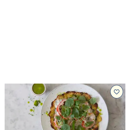
Tillbehör
Huvudrätter
Sallader
Festmat & säsong
Drycker
Efterrätt & Fika