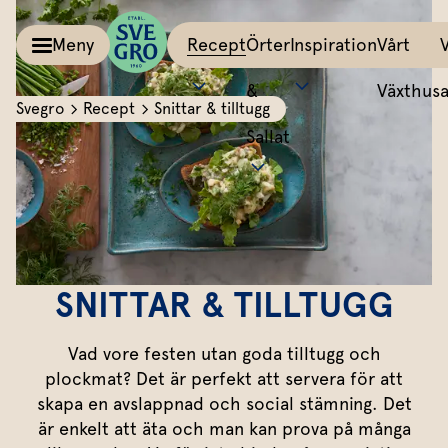
Meny
Recept
Örter
Inspiration
Vårt
&
Växthus
Svegro
Recept
Snittar & tilltugg
Sallat
Kalla såser & Röror
Matinspiration
Tillbehör
Recept
Allt om färska örter
Örter &
Pesto
Bästa peston
Potatis
Sväng iho
Basilika
Salvia
Sallat
Röror
Lyckas med aioli
Grönsaker
All världe
Koriander
Dragon
Inspiration
Kalla såser
Mumsig majonnäs
Äggrätter
Mynta
Rosmarin
SNITTAR & TILLTUGG
Vårt
Aioli
Godaste dippen
Bröd & mackor
Dill
Mejram
Växthus
Vad vore festen utan goda tilltugg och
Dipp
Smaksätt örtolja
Övriga tillbehör
Vårt ansvar
Persilja
Körvel
plockmat? Det är perfekt att servera för att
skapa en avslappnad och social stämning. Det
Om oss
Gör eget örtsmör
Gräslök
Krasse
Dressingar
Marinad & kryddsmör
är enkelt att äta och man kan prova på många