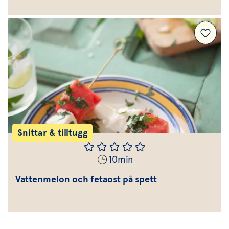
Snittar & tilltugg
10
min
Vattenmelon och fetaost på spett