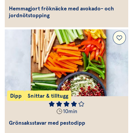
Hemmagjort fröknäcke med avokado- och
jordnötstopping
Dipp
Snittar & tilltugg
10
min
Grönsaksstavar med pestodipp