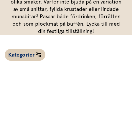
Marinera mera
olika smaker. Varför inte bjuda på en variation
Timjan
Mikroört
Dressing
Marinad
av små snittar, fyllda krustader eller lindade
Fixa vinägretten
Oregano
Röd Oxali
Vinägrett
Kryddsmör
munsbitar? Passar både fördrinken, förrätten
och som plockmat på buffén. Lycka till med
Dressingen gör salladen
Citronmeliss
Örtolja
Örtsalt & rub
din festliga tillställning!
Allt om sallat
Vårt sortiment
Kategorier
Våra färska örter
Vår sallat & gröna blad
Våra mikroörter & skott
För restaurang & storkö
Alla recept
Kalla såser & röror
Dressingar
Marinad & kryddsmör