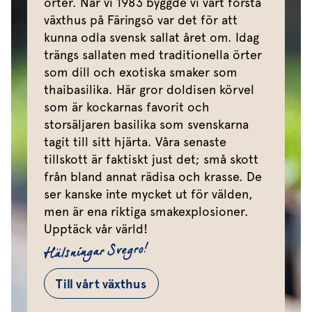
örter. När vi 1983 byggde vi vårt första
växthus på Färingsö var det för att
kunna odla svensk sallat året om. Idag
trängs sallaten med traditionella örter
som dill och exotiska smaker som
thaibasilika. Här gror doldisen körvel
som är kockarnas favorit och
storsäljaren basilika som svenskarna
tagit till sitt hjärta. Våra senaste
tillskott är faktiskt just det; små skott
från bland annat rädisa och krasse. De
ser kanske inte mycket ut för välden,
men är ena riktiga smakexplosioner.
Upptäck vår värld!
Hälsningar Svegro!
Till vårt växthus