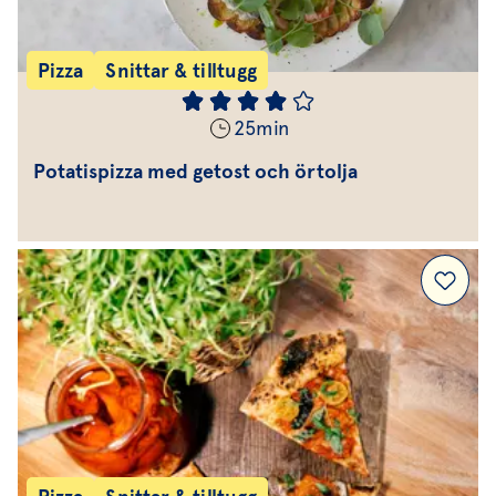
Pizza
Snittar & tilltugg
25
min
Potatispizza med getost och örtolja