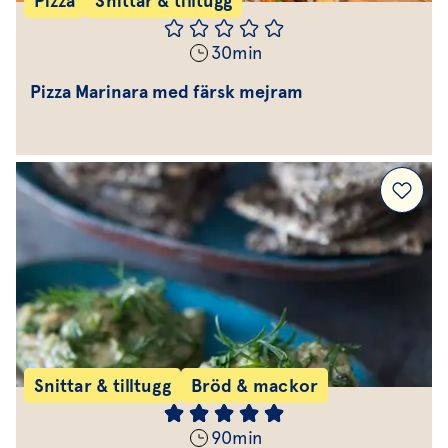
Pizza
Snittar & tilltugg
30
min
Pizza Marinara med färsk mejram
Snittar & tilltugg
Bröd & mackor
90
min