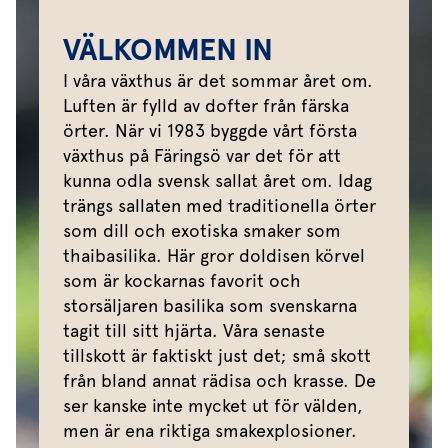
VÄLKOMMEN IN
I våra växthus är det sommar året om.
Luften är fylld av dofter från färska
örter. När vi 1983 byggde vårt första
växthus på Färingsö var det för att
kunna odla svensk sallat året om. Idag
trängs sallaten med traditionella örter
som dill och exotiska smaker som
thaibasilika. Här gror doldisen körvel
som är kockarnas favorit och
storsäljaren basilika som svenskarna
tagit till sitt hjärta. Våra senaste
tillskott är faktiskt just det; små skott
från bland annat rädisa och krasse. De
ser kanske inte mycket ut för välden,
men är ena riktiga smakexplosioner.