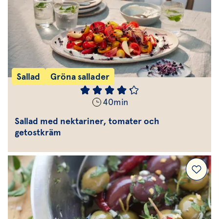
Sallad
Gröna sallader
40
min
Sallad med nektariner, tomater och
getostkräm