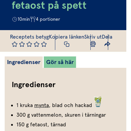
Marinera mera
Timjan
Mikroört
fetaost på spett
Dressing
Marinad
Fixa vinägretten
Oregano
Röd Oxali
Vinägrett
Kryddsmör
10
min
4
portioner
Dressingen gör salladen
Citronmeliss
Örtolja
Örtsalt & rub
Allt om sallat
Receptets betyg
Kopiera länken
Skriv ut
Dela
Vårt sortiment
Våra färska örter
Ingredienser
Gör så här
Vår sallat & gröna blad
Våra mikroörter & skott
Ingredienser
För restaurang & storkö
1 kruka
mynta
, blad och hackad
300 g vattenmelon, skuren i tärningar
150 g fetaost, tärnad