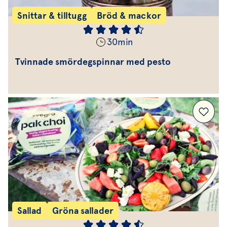
Snittar & tilltugg
Bröd & mackor
30
min
Tvinnade smördegspinnar med pesto
Sallad
Gröna sallader