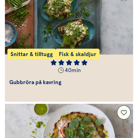
Snittar & tilltugg
Fisk & skaldjur
40
min
Gubbröra på kavring