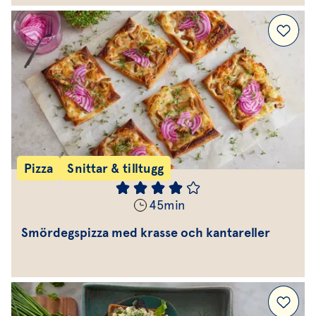
Pizza
Snittar & tilltugg
45
min
Smördegspizza med krasse och kantareller