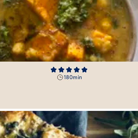
180
min