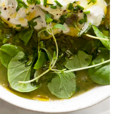
Meze
Efterrätt
Kakor & fi