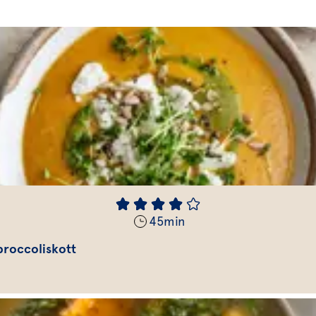
45
min
broccoliskott