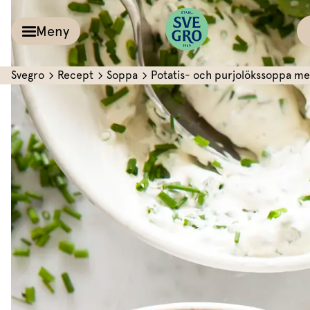
Meny
Svegro
Recept
Soppa
Potatis- och purjolökssoppa me
Kalla såser & Röro
Recept
Örter &
Pesto
Sallat
Röror
Inspiration
Kalla såser
Vårt
Aioli
Växthus
Dipp
Vårt ansvar
Om oss
Dressingar