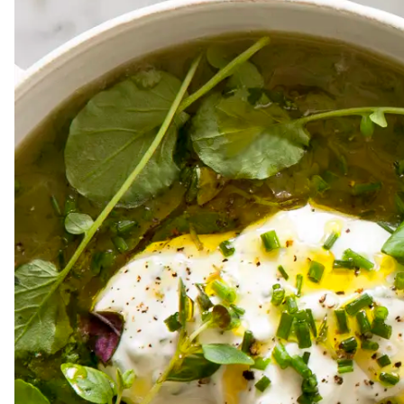
Dressing
Vinägrett
Örtolja