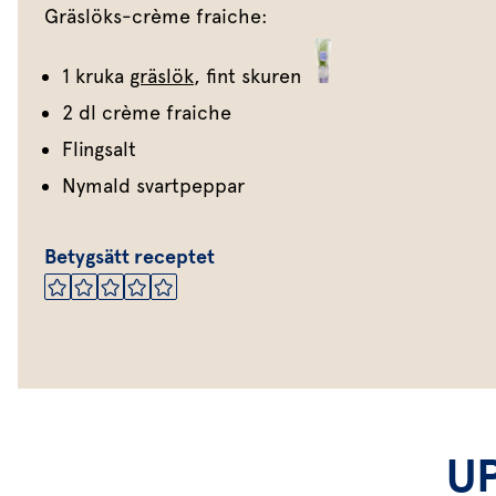
Gräslöks-crème fraiche:
1 kruka
gräslök
, fint skuren
2 dl crème fraiche
Flingsalt
Nymald svartpeppar
Betygsätt receptet
U