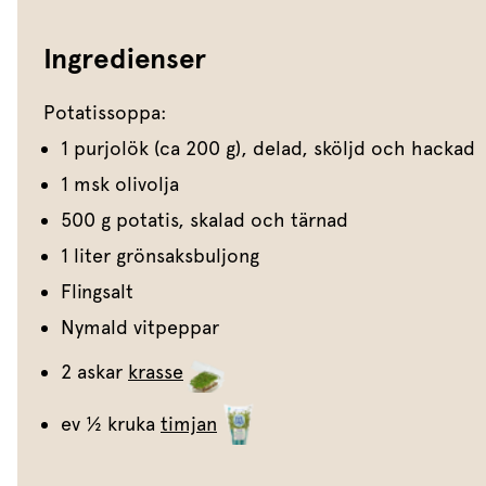
Ingredienser
Potatissoppa:
1 purjolök (ca 200 g), delad, sköljd och hackad
1 msk olivolja
500 g potatis, skalad och tärnad
1 liter grönsaksbuljong
Flingsalt
Nymald vitpeppar
2 askar
krasse
ev ½ kruka
timjan