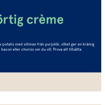
örtig crème
 potatis med sötman från purjolök, vilket ger en krämig
con eller chorizo om du vill. Prova att tillsätta