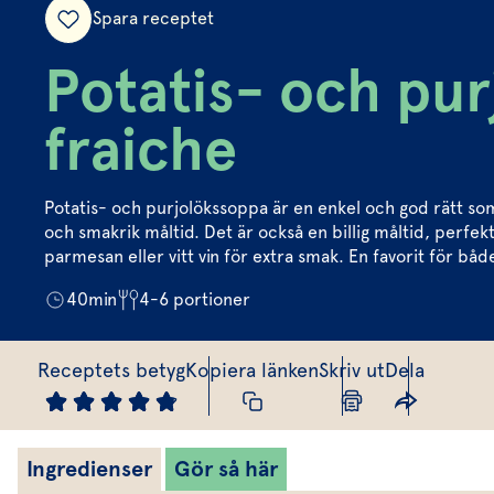
Spara receptet
Potatis- och pu
fraiche
Potatis- och purjolökssoppa är en enkel och god rätt so
och smakrik måltid. Det är också en billig måltid, perfek
parmesan eller vitt vin för extra smak. En favorit för bå
40
min
4-6
portioner
Receptets betyg
Kopiera länken
Skriv ut
Dela
Ingredienser
Gör så här