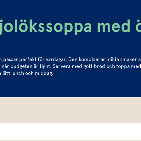
rjolökssoppa med 
m passar perfekt för vardagar. Den kombinerar milda smaker av
t när budgeten är tight. Servera med gott bröd och toppa med ba
de lätt lunch och middag.