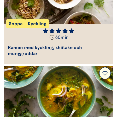
Soppa
Kyckling
60
min
Ramen med kyckling, shiitake och
munggroddar