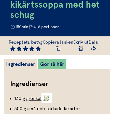
Marinera mera
Timjan
Mikroört
kikärtssoppa med het
Dressing
Marinad
Fixa vinägretten
Oregano
Röd Oxali
schug
Vinägrett
Kryddsmör
Dressingen gör salladen
Citronmeliss
Örtolja
Örtsalt & rub
180
min
4-6
portioner
Allt om sallat
Vårt sortiment
Receptets betyg
Kopiera länken
Skriv ut
Dela
Våra färska örter
Vår sallat & gröna blad
Ingredienser
Gör så här
Våra mikroörter & skott
För restaurang & storkö
Ingredienser
130 g
grönkål
300 g små och torkade kikärtor