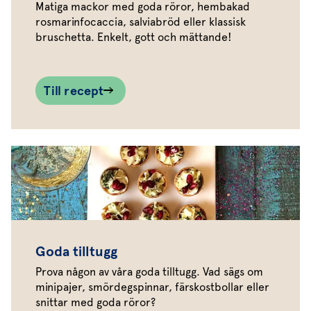
Matiga mackor med goda röror, hembakad
rosmarinfocaccia, salviabröd eller klassisk
bruschetta. Enkelt, gott och mättande!
Till recept
Goda tilltugg
Prova någon av våra goda tilltugg. Vad sägs om
minipajer, smördegspinnar, färskostbollar eller
snittar med goda röror?