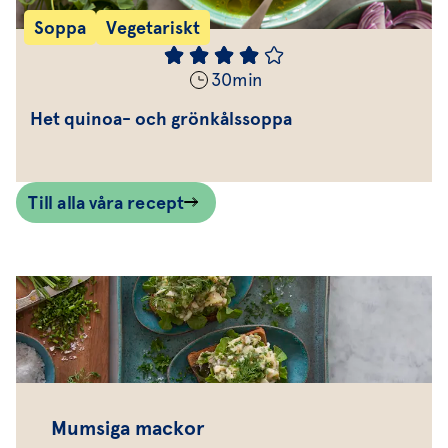
Soppa
Vegetariskt
30
min
Het quinoa- och grönkålssoppa
Till alla våra recept
Mumsiga mackor