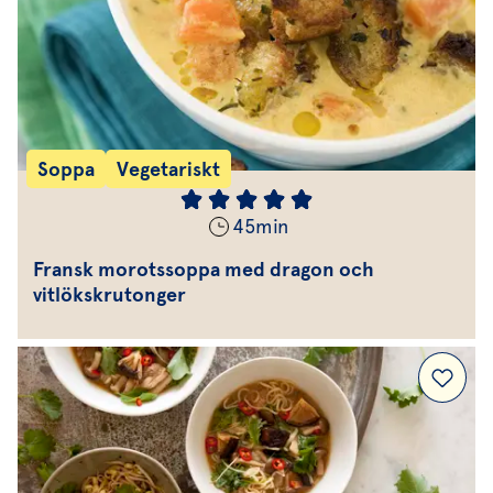
Soppa
Vegetariskt
45
min
Fransk morotssoppa med dragon och
vitlökskrutonger