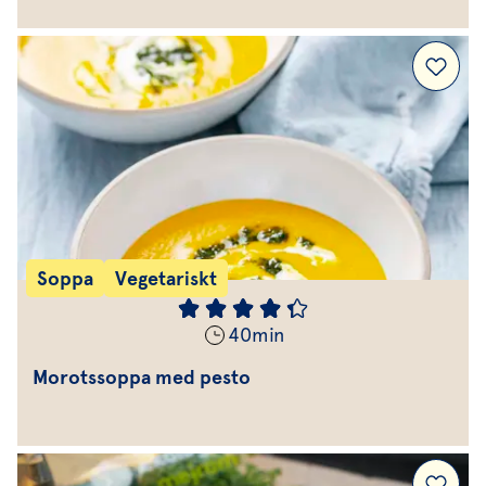
Soppa
Vegetariskt
40
min
Morotssoppa med pesto