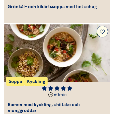
Grönkål- och kikärtssoppa med het schug
Soppa
Kyckling
60
min
Ramen med kyckling, shiitake och
munggroddar