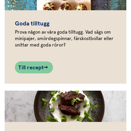
Goda tilltugg
Prova någon av våra goda tilltugg. Vad sägs om
minipajer, smördegspinnar, färskostbollar eller
snittar med goda röror?
Till recept