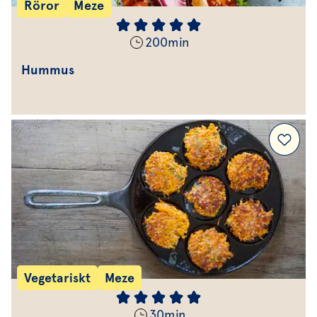
Röror
Meze
200
min
Hummus
Vegetariskt
Meze
30
min