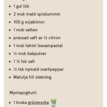
1 gul lök
2 msk mald spiskummin
100 g sojabönor
1 msk vatten
pressad saft av 1⁄2 citron
1 msk tahini (sesampasta)
1⁄2 msk bakpulver
1 1⁄2 tsk salt
1⁄2 tsk nymald svartpeppar
Matolja till stekning
Myntayoghurt:
1 kruka
grönmynta