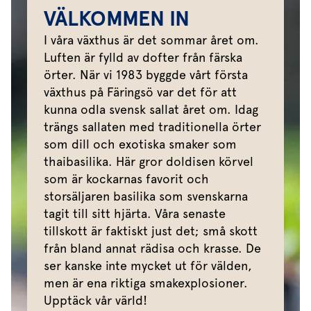
VÄLKOMMEN IN
I våra växthus är det sommar året om.
Luften är fylld av dofter från färska
örter. När vi 1983 byggde vårt första
växthus på Färingsö var det för att
kunna odla svensk sallat året om. Idag
trängs sallaten med traditionella örter
som dill och exotiska smaker som
thaibasilika. Här gror doldisen körvel
som är kockarnas favorit och
storsäljaren basilika som svenskarna
tagit till sitt hjärta. Våra senaste
tillskott är faktiskt just det; små skott
från bland annat rädisa och krasse. De
ser kanske inte mycket ut för välden,
men är ena riktiga smakexplosioner.
Upptäck vår värld!