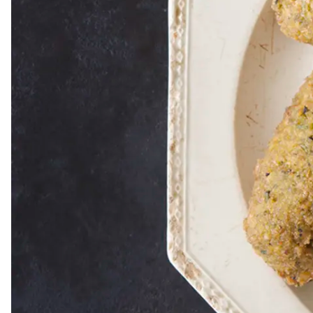
Dressing
Vinägrett
Örtolja