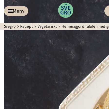
Meny
Svegro
Recept
Vegetariskt
Hemmagjord falafel med g
Kalla såser & Röro
Recept
Örter &
Pesto
Sallat
Röror
Inspiration
Kalla såser
Vårt
Aioli
Växthus
Dipp
Vårt ansvar
Om oss
Dressingar