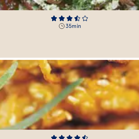
35
min