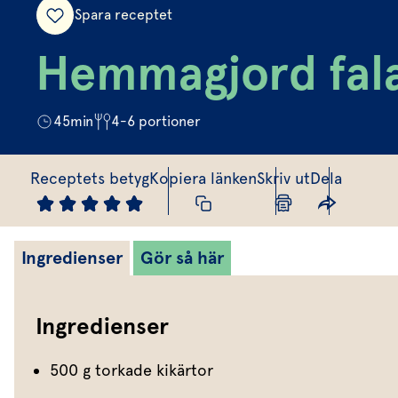
Spara receptet
Hemmagjord fala
45
min
4-6
portioner
Receptets betyg
Kopiera länken
Skriv ut
Dela
Ingredienser
Gör så här
Ingredienser
500 g torkade kikärtor