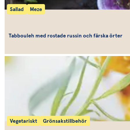
Sallad
Meze
Tabbouleh med rostade russin och färska örter
Vegetariskt
Grönsakstillbehör