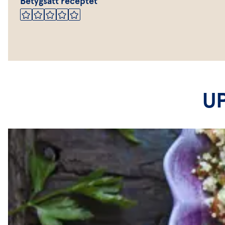
Betygsätt receptet
U