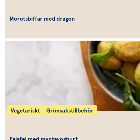
Morotsbiffar med dragon
Vegetariskt
Grönsakstillbehör
Falafel med myntayoghurt