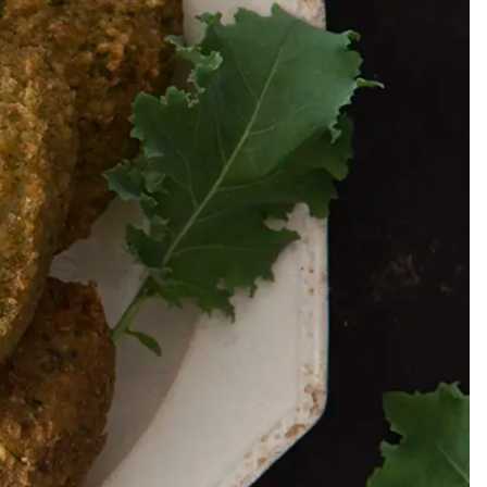
Meze
Efterrätt
Kakor & fi