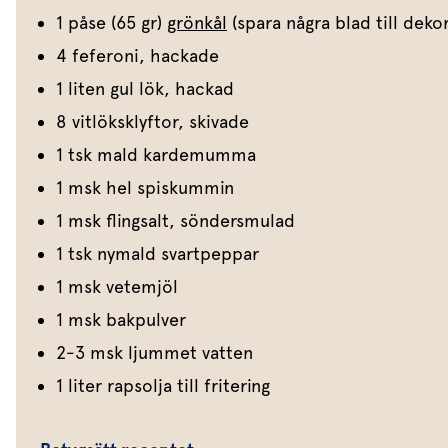
1 påse (65 gr)
grönkål
(spara några blad till deko
4 feferoni, hackade
1 liten gul lök, hackad
8 vitlöksklyftor, skivade
1 tsk mald kardemumma
1 msk hel spiskummin
1 msk flingsalt, söndersmulad
1 tsk nymald svartpeppar
1 msk vetemjöl
1 msk bakpulver
2-3 msk ljummet vatten
1 liter rapsolja till fritering