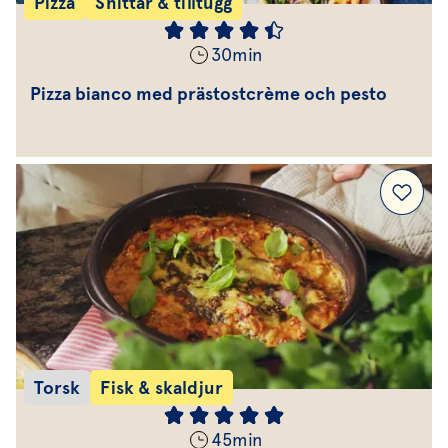
Pizza
Snittar & tilltugg
30
min
Pizza bianco med prästostcrème och pesto
Torsk
Fisk & skaldjur
45
min