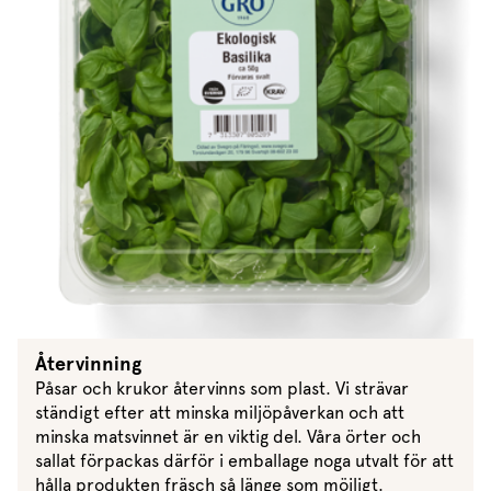
Marinera mera
Timjan
Mikroört
Dressing
Marinad
Fixa vinägretten
Oregano
Röd Oxali
Vinägrett
Kryddsmör
Dressingen gör salladen
Citronmeliss
Örtolja
Örtsalt & rub
Allt om sallat
Vårt sortiment
Våra färska örter
Vår sallat & gröna blad
Våra mikroörter & skott
För restaurang & storkö
Återvinning
Påsar och krukor återvinns som plast. Vi strävar
ständigt efter att minska miljöpåverkan och att
minska matsvinnet är en viktig del. Våra örter och
sallat förpackas därför i emballage noga utvalt för att
hålla produkten fräsch så länge som möjligt.