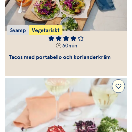
Svamp
Vegetariskt
60
min
Tacos med portabello och korianderkräm