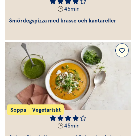
45
min
Smördegspizza med krasse och kantareller
Soppa
Vegetariskt
45
min