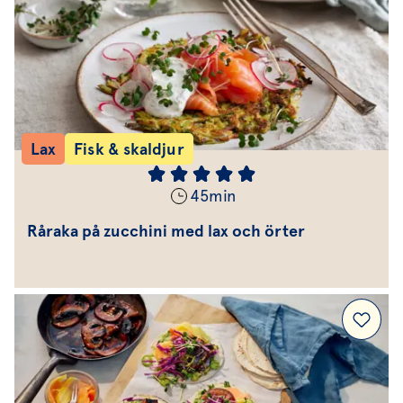
Lax
Fisk & skaldjur
45
min
Råraka på zucchini med lax och örter