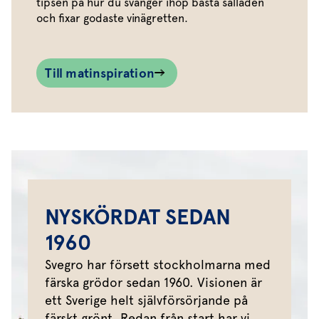
tipsen på hur du svänger ihop bästa salladen
och fixar godaste vinägretten.
Till matinspiration
NYSKÖRDAT SEDAN
1960
Svegro har försett stockholmarna med
färska grödor sedan 1960. Visionen är
ett Sverige helt självförsörjande på
färskt grönt. Redan från start har vi