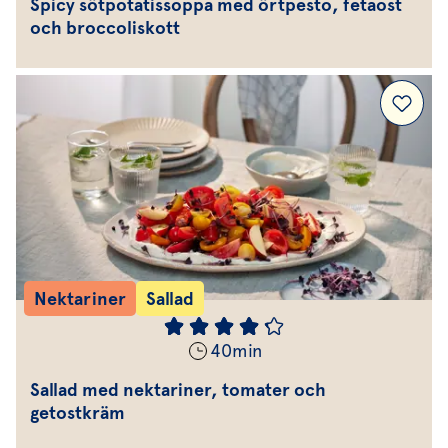
Spicy sötpotatissoppa med örtpesto, fetaost
och broccoliskott
Nektariner
Sallad
40
min
Sallad med nektariner, tomater och
getostkräm