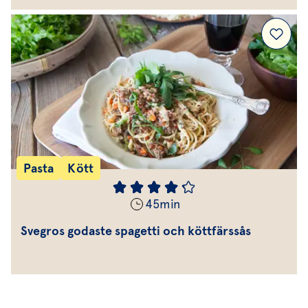
Pasta
Kött
45
min
Svegros godaste spagetti och köttfärssås