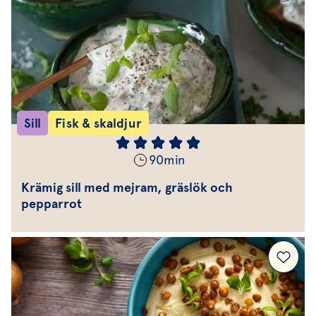
Sill
Fisk & skaldjur
90
min
Krämig sill med mejram, gräslök och
pepparrot