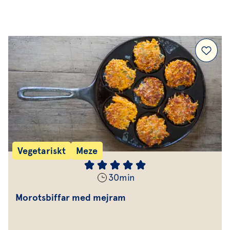
Efterrätt & Fika
Vegetariskt
Meze
30
min
Morotsbiffar med mejram