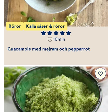
Röror
Kalla såser & röror
10
min
Guacamole med mejram och pepparrot