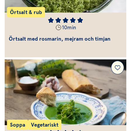
Örtsalt & rub
10
min
Örtsalt med rosmarin, mejram och timjan
Soppa
Vegetariskt