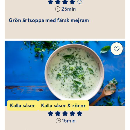
25
min
Grön ärtsoppa med färsk mejram
Kalla såser
Kalla såser & röror
15
min