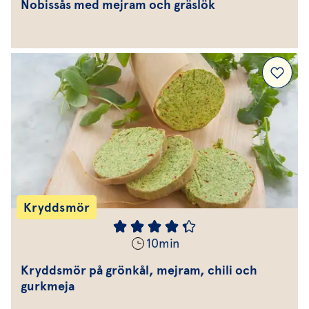
Nobissås med mejram och gräslök
Kryddsmör
10
min
Kryddsmör på grönkål, mejram, chili och
gurkmeja