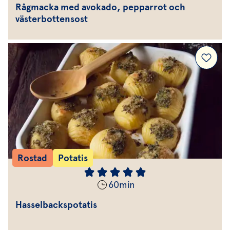
Rågmacka med avokado, pepparrot och
västerbottensost
Rostad
Potatis
60
min
Hasselbackspotatis