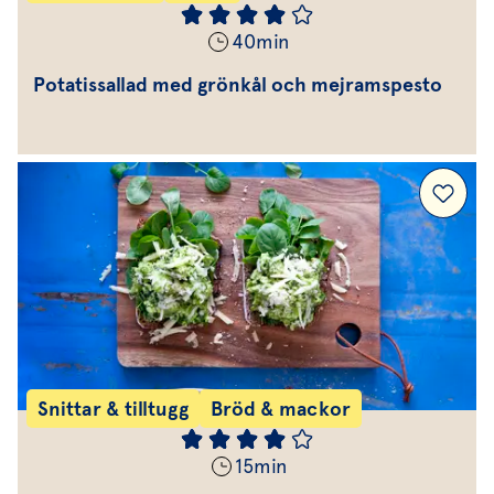
40
min
Potatissallad med grönkål och mejramspesto
Snittar & tilltugg
Bröd & mackor
15
min