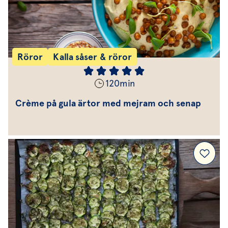
Röror
Kalla såser & röror
120
min
Crème på gula ärtor med mejram och senap