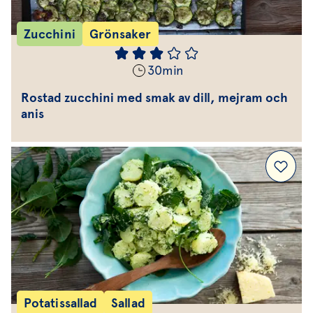
Zucchini
Grönsaker
30
min
Rostad zucchini med smak av dill, mejram och
anis
Potatissallad
Sallad