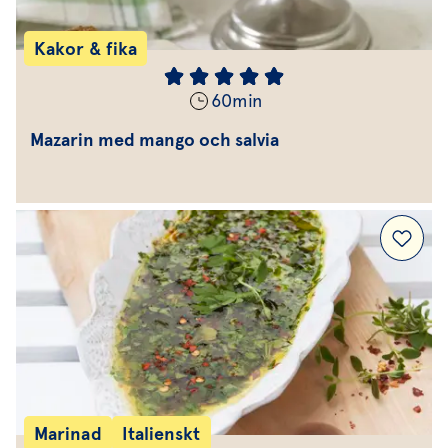
Kakor & fika
60
min
Mazarin med mango och salvia
Marinad
Italienskt