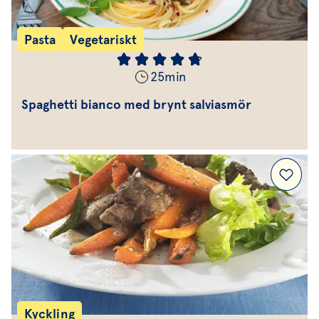
Pasta
Vegetariskt
25
min
Spaghetti bianco med brynt salviasmör
Kyckling