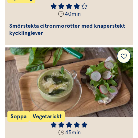
40
min
Smörstekta citronmorötter med knaperstekt
kycklinglever
Soppa
Vegetariskt
45
min