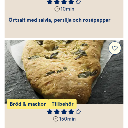
10
min
Örtsalt med salvia, persilja och rosépeppar
Bröd & mackor
Tillbehör
150
min