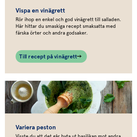
Vispa en vinägrett
Rör ihop en enkel och god vinägrett till salladen.
Här hittar du smaskiga recept smaksatta med
färska örter och andra godsaker.
Till recept på vinägrett
Variera peston
Visste du att det går byta ut basilikan mot andra