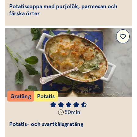
Potatissoppa med purjolök, parmesan och
färska örter
Gratäng
Potatis
50
min
Potatis- och svartkålsgratäng