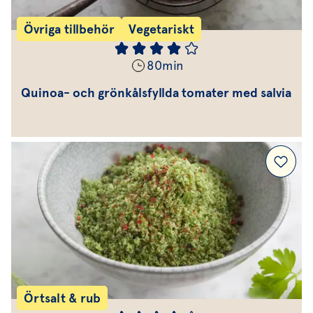
Övriga tillbehör
Vegetariskt
80
min
Quinoa- och grönkålsfyllda tomater med salvia
Örtsalt & rub