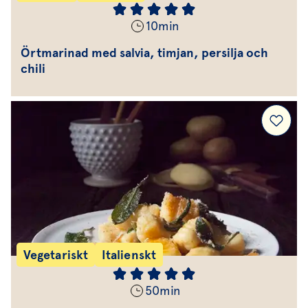
10
min
Örtmarinad med salvia, timjan, persilja och
chili
Vegetariskt
Italienskt
50
min