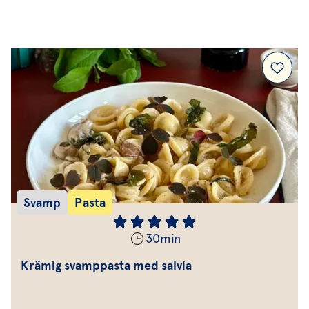
Efterrätt & Fika
Svamp
Pasta
30
min
Krämig svamppasta med salvia