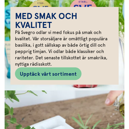
MED SMAK OCH
KVALITET
På Svegro odlar vi med fokus på smak och
kvalitet. Vår storsäljare är omåttligt populära
basilika, i gott sällskap av både örtig dill och
pepprig timjan. Vi odlar både klassiker och
rariteter. Det senaste tillskottet är smakrika,
nyttiga rädisskott.
Upptäck vårt sortiment