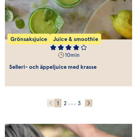
Grönsaksjuice
Juice & smoothie
10
min
Selleri- och äppeljuice med krasse
1
2
3
. . .