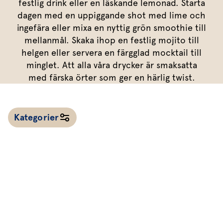
Marinera mera
festlig drink eller en läskande lemonad. Starta
Timjan
Mikroört
Dressing
Marinad
dagen med en uppiggande shot med lime och
Fixa vinägretten
Oregano
Röd Oxali
Vinägrett
Kryddsmör
ingefära eller mixa en nyttig grön smoothie till
mellanmål. Skaka ihop en festlig mojito till
Dressingen gör salladen
Citronmeliss
Örtolja
Örtsalt & rub
helgen eller servera en färgglad mocktail till
Allt om sallat
minglet. Att alla våra drycker är smaksatta
med färska örter som ger en härlig twist.
Vårt sortiment
Våra färska örter
Kategorier
Vår sallat & gröna blad
Våra mikroörter & skott
För restaurang & storkö
Alla recept
Kalla såser & röror