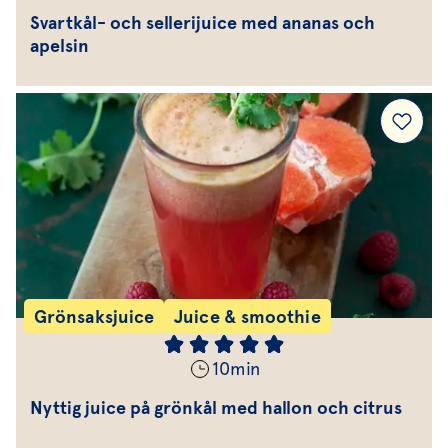
Svartkål- och sellerijuice med ananas och
apelsin
Grönsaksjuice
Juice & smoothie
10
min
Nyttig juice på grönkål med hallon och citrus