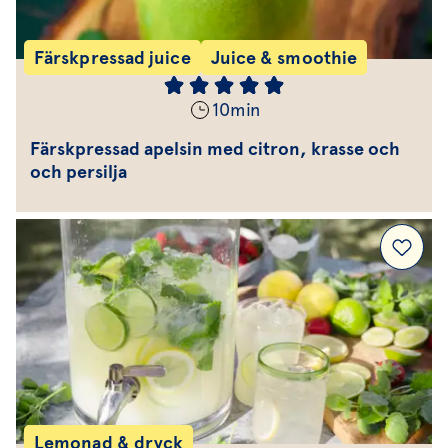
Färskpressad juice
Juice & smoothie
10
min
Färskpressad apelsin med citron, krasse och
och persilja
Lemonad & dryck