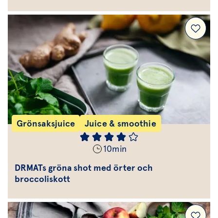
Grönsaksjuice
Juice & smoothie
10
min
DRMATs gröna shot med örter och
broccoliskott