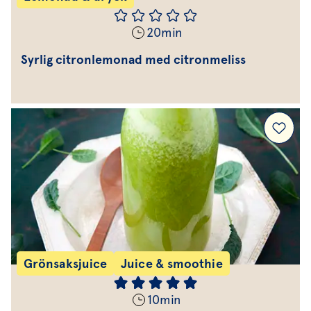
20
min
Syrlig citronlemonad med citronmeliss
Grönsaksjuice
Juice & smoothie
10
min