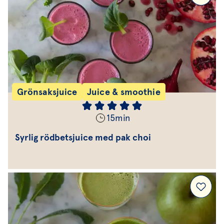
Grönsaksjuice
Juice & smoothie
15
min
Syrlig rödbetsjuice med pak choi