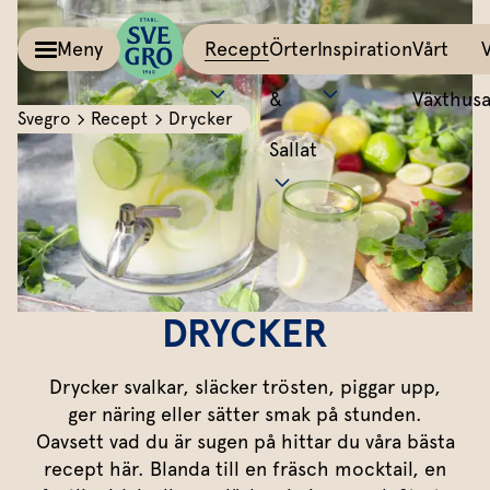
Meny
Recept
Örter
Inspiration
Vårt
&
Växthus
Svegro
Recept
Drycker
Sallat
Kalla såser & Röror
Matinspiration
Tillbehör
Recept
Allt om färska örter
Örter &
Pesto
Bästa peston
Potatis
Sväng iho
Basilika
Salvia
Sallat
Röror
Lyckas med aioli
Grönsaker
All världe
Koriander
Dragon
Inspiration
Kalla såser
Mumsig majonnäs
Äggrätter
Mynta
Rosmarin
DRYCKER
Vårt
Aioli
Godaste dippen
Bröd & mackor
Dill
Mejram
Växthus
Drycker svalkar, släcker trösten, piggar upp,
Dipp
Smaksätt örtolja
Övriga tillbehör
Vårt ansvar
Persilja
Körvel
ger näring eller sätter smak på stunden.
Oavsett vad du är sugen på hittar du våra bästa
Om oss
Gör eget örtsmör
Gräslök
Krasse
Dressingar
Marinad & kryddsmör
recept här. Blanda till en fräsch mocktail, en