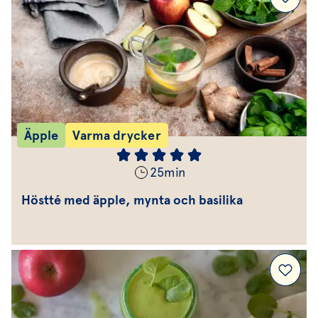
Äpple
Varma drycker
25
min
Höstté med äpple, mynta och basilika