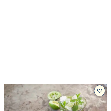
Dressingar
Marinad & kryddsmör
Tillbehör
Huvudrätter
Sallader
Festmat & säsong
Drycker
Efterrätt & Fika