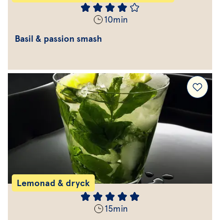
10
min
Basil & passion smash
Lemonad & dryck
15
min