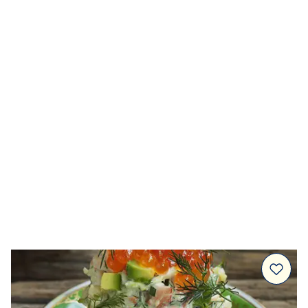
Dressingar
Marinad & kryddsmör
Tillbehör
Huvudrätter
Sallader
Festmat & säsong
Drycker
Efterrätt & Fika