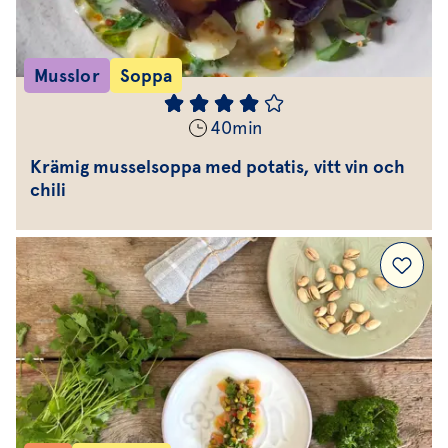
Musslor
Soppa
40
min
Krämig musselsoppa med potatis, vitt vin och
chili