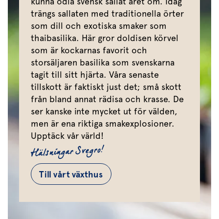
kunna odla svensk sallat året om. Idag
trängs sallaten med traditionella örter
som dill och exotiska smaker som
thaibasilika. Här gror doldisen körvel
som är kockarnas favorit och
storsäljaren basilika som svenskarna
tagit till sitt hjärta. Våra senaste
tillskott är faktiskt just det; små skott
från bland annat rädisa och krasse. De
ser kanske inte mycket ut för välden,
men är ena riktiga smakexplosioner.
Upptäck vår värld!
Hälsningar Svegro!
Till vårt växthus