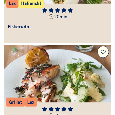
Lax
Italienskt
20
min
Fiskcrudo
Grillat
Lax