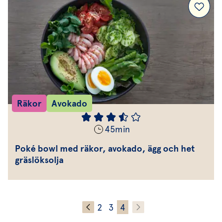
Räkor
Avokado
45
min
Poké bowl med räkor, avokado, ägg och het
gräslöksolja
2
3
4