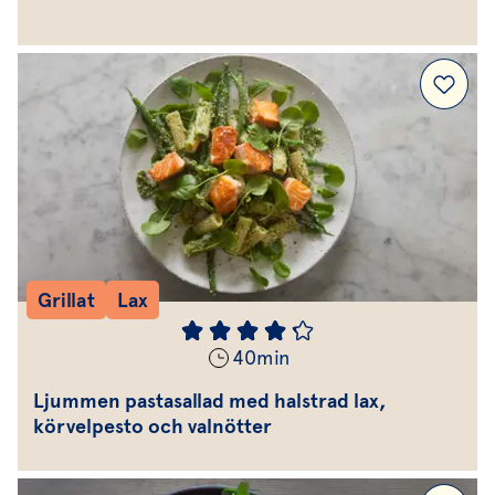
Grillat
Lax
40
min
Ljummen pastasallad med halstrad lax,
körvelpesto och valnötter