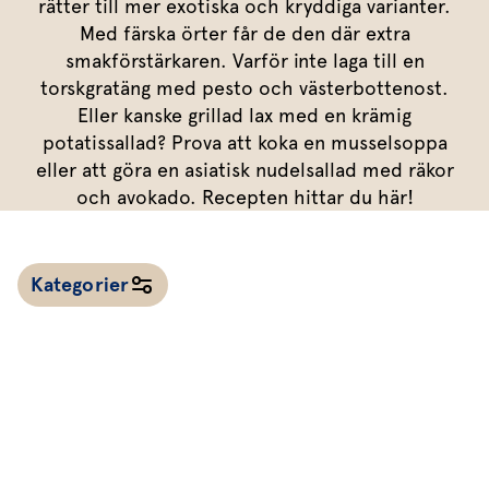
Marinera mera
rätter till mer exotiska och kryddiga varianter.
Timjan
Mikroört
Dressing
Marinad
Med färska örter får de den där extra
Fixa vinägretten
Oregano
Röd Oxali
Vinägrett
Kryddsmör
smakförstärkaren. Varför inte laga till en
torskgratäng med pesto och västerbottenost.
Dressingen gör salladen
Citronmeliss
Örtolja
Örtsalt & rub
Eller kanske grillad lax med en krämig
Allt om sallat
potatissallad? Prova att koka en musselsoppa
eller att göra en asiatisk nudelsallad med räkor
Vårt sortiment
och avokado. Recepten hittar du här!
Våra färska örter
Vår sallat & gröna blad
Kategorier
Våra mikroörter & skott
För restaurang & storkö
Alla recept
Kalla såser & röror