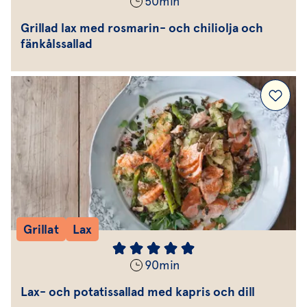
50
min
Grillad lax med rosmarin- och chiliolja och
fänkålssallad
Grillat
Lax
90
min
Lax- och potatissallad med kapris och dill