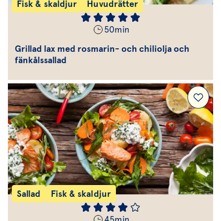
Fisk & skaldjur
Huvudrätter
50
min
Grillad lax med rosmarin- och chiliolja och
fänkålssallad
Sallad
Fisk & skaldjur
45
min