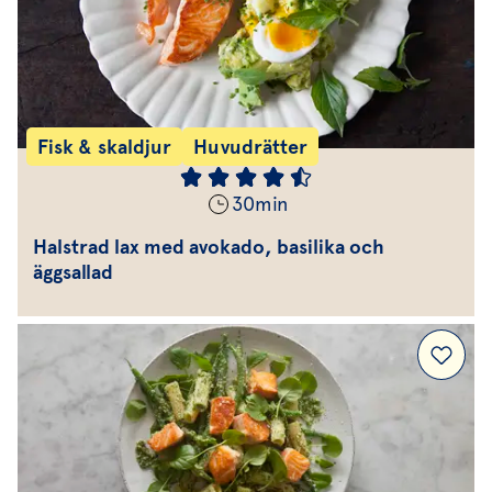
Fisk & skaldjur
Huvudrätter
30
min
Halstrad lax med avokado, basilika och
äggsallad