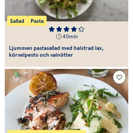
Sallad
Pasta
40
min
Ljummen pastasallad med halstrad lax,
körvelpesto och valnötter