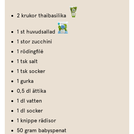
2 krukor thaibasilika
1 st huvudsallad
1 stor zucchini
1 rödingfilé
1 tsk salt
1 tsk socker
1 gurka
0,5 dl ättika
1 dl vatten
1 dl socker
1 knippe rädisor
50 gram babyspenat