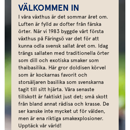
VÄLKOMMEN IN
I våra växthus är det sommar året om.
Luften är fylld av dofter från färska
örter. När vi 1983 byggde vårt första
växthus på Färingsö var det för att
kunna odla svensk sallat året om. Idag
trängs sallaten med traditionella örter
som dill och exotiska smaker som
thaibasilika. Här gror doldisen körvel
som är kockarnas favorit och
storsäljaren basilika som svenskarna
tagit till sitt hjärta. Våra senaste
tillskott är faktiskt just det; små skott
från bland annat rädisa och krasse. De
ser kanske inte mycket ut för välden,
men är ena riktiga smakexplosioner.
Upptäck vår värld!