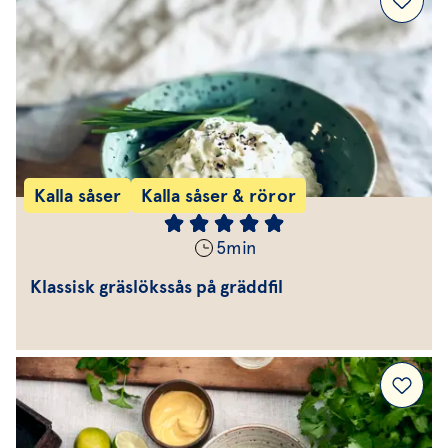
Kalla såser
Kalla såser & röror
5
min
Klassisk gräslökssås på gräddfil