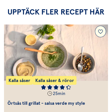
UPPTÄCK FLER RECEPT HÄR
Kalla såser
Kalla såser & röror
25
min
Örtsås till grillat - salsa verde my style