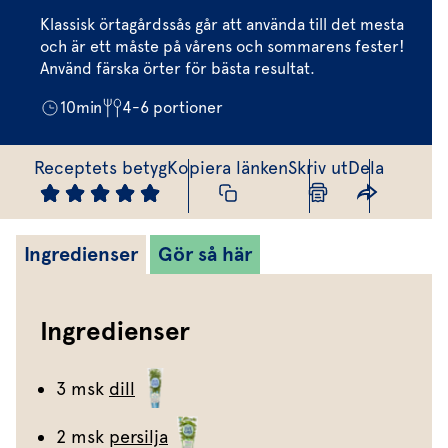
Marinera mera
Timjan
Mikroört
Dressing
Marinad
Klassisk örtagårdssås går att använda till det mesta
Fixa vinägretten
Oregano
Röd Oxali
och är ett måste på vårens och sommarens fester!
Vinägrett
Kryddsmör
Använd färska örter för bästa resultat.
Dressingen gör salladen
Citronmeliss
Örtolja
Örtsalt & rub
10
min
4-6
portioner
Allt om sallat
Vårt sortiment
Receptets betyg
Kopiera länken
Skriv ut
Dela
Våra färska örter
Vår sallat & gröna blad
Ingredienser
Gör så här
Våra mikroörter & skott
För restaurang & storkö
Ingredienser
3 msk
dill
2 msk
persilja