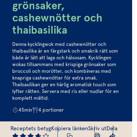
Marinera mera
Timjan
Mikroört
grönsaker,
Dressing
Marinad
Fixa vinägretten
Oregano
Röd Oxali
cashewnötter och
Vinägrett
Kryddsmör
Dressingen gör salladen
thaibasilika
Citronmeliss
Örtolja
Örtsalt & rub
Allt om sallat
Denna kycklingwok med cashewnötter och
Vårt sortiment
thaibasilika är en färgstark och smakrik rätt som
både är lätt att laga och hälsosam. Kycklingen
Våra färska örter
wokas tillsammans med krispiga grönsaker som
broccoli och morötter, och kombineras med
Vår sallat & gröna blad
knapriga cashewnötter för extra smak.
Thaibasilikan ger en härlig aromatisk touch som
Våra mikroörter & skott
lyfter rätten. Servera med ris eller nudlar för en
För restaurang & storkö
komplett måltid.
45
min
4
portioner
Receptets betyg
Kopiera länken
Skriv ut
Dela