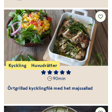
Kyckling
Huvudrätter
90
min
Örtgrillad kycklingfilé med het majssallad