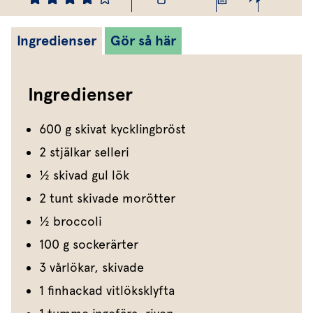
Ingredienser
Gör så här
Ingredienser
600 g skivat kycklingbröst
2 stjälkar selleri
1⁄2 skivad gul lök
2 tunt skivade morötter
1⁄2 broccoli
100 g sockerärter
3 vårlökar, skivade
1 finhackad vitlöksklyfta