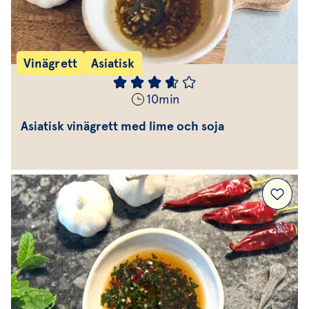
Vinägrett
Asiatisk
10
min
Asiatisk vinägrett med lime och soja