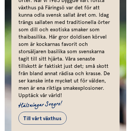
örter. När vi 1983 byggde vårt första
växthus på Färingsö var det för att
kunna odla svensk sallat året om. Idag
trängs sallaten med traditionella örter
som dill och exotiska smaker som
thaibasilika. Här gror doldisen körvel
som är kockarnas favorit och
storsäljaren basilika som svenskarna
tagit till sitt hjärta. Våra senaste
tillskott är faktiskt just det; små skott
från bland annat rädisa och krasse. De
ser kanske inte mycket ut för välden,
men är ena riktiga smakexplosioner.
Upptäck vår värld!
Hälsningar Svegro!
Till vårt växthus