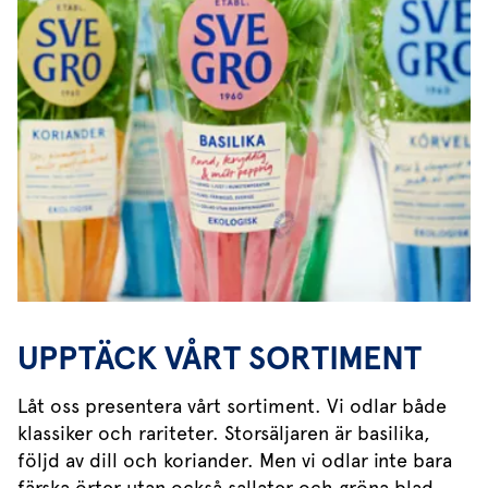
UPPTÄCK VÅRT SORTIMENT
Låt oss presentera vårt sortiment. Vi odlar både
klassiker och rariteter. Storsäljaren är basilika,
följd av dill och koriander. Men vi odlar inte bara
färska örter utan också sallater och gröna blad,