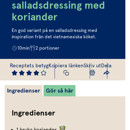
Marinera mera
Timjan
Mikroört
salladsdressing med
Dressing
Marinad
Fixa vinägretten
Oregano
Röd Oxali
koriander
Vinägrett
Kryddsmör
Dressingen gör salladen
Citronmeliss
Örtolja
Örtsalt & rub
En god variant på en salladsdressing med
Allt om sallat
inspiration från det vietnamesiska köket.
Vårt sortiment
10
min
2
portioner
Våra färska örter
Receptets betyg
Kopiera länken
Skriv ut
Dela
Vår sallat & gröna blad
Våra mikroörter & skott
Ingredienser
Gör så här
För restaurang & storkö
Ingredienser
1 kruka
koriander