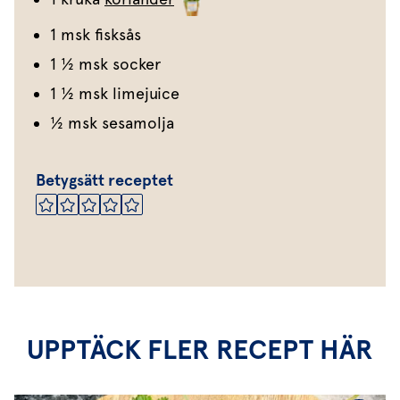
1 msk fisksås
1 ½ msk socker
1 ½ msk limejuice
½ msk sesamolja
Betygsätt receptet
UPPTÄCK FLER RECEPT HÄR