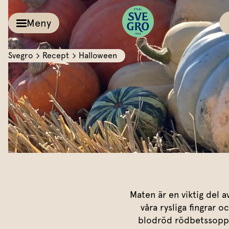
Meny
Svegro
Recept
Halloween
Kalla såser & Röro
Recept
Örter &
Pesto
Sallat
Röror
Inspiration
Kalla såser
Vårt
Aioli
Växthus
Dipp
Vårt ansvar
Maten är en viktig del 
våra rysliga fingrar o
Om oss
Dressingar
blodröd rödbetssoppa 