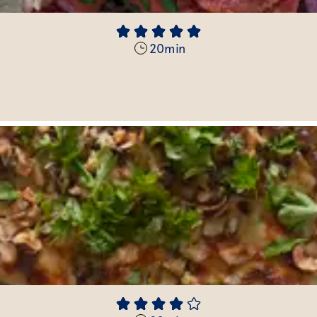
20
min