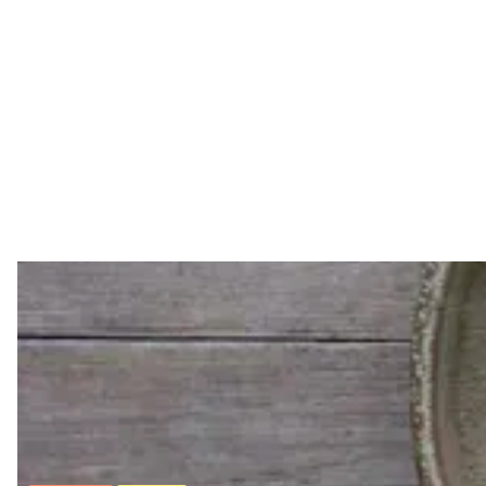
Huvudrätter
Sallader
Festmat & säsong
Drycker
Efterrätt & Fika