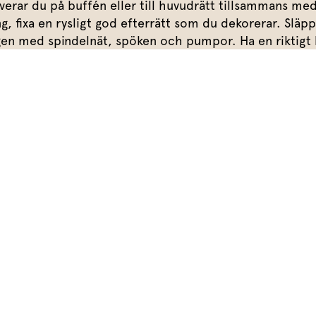
Marinera mera
Sydamerikanskt
Timjan
Mikroörter
erar du på buffén eller till huvudrätt tillsammans med 
Marinad
ning, fixa en rysligt god efterrätt som du dekorerar. Släp
Fixa vinägretten
Oregano
Röd Oxalis
Kryddsmör
en med spindelnät, spöken och pumpor. Ha en riktigt 
Dressingen gör salladen
Citronmeliss
Örtsalt & rub
Allt om sallat
Vårt sortiment
Våra färska örter
Vår sallat & gröna blad
Våra mikroörter & skott
För restaurang & storkök