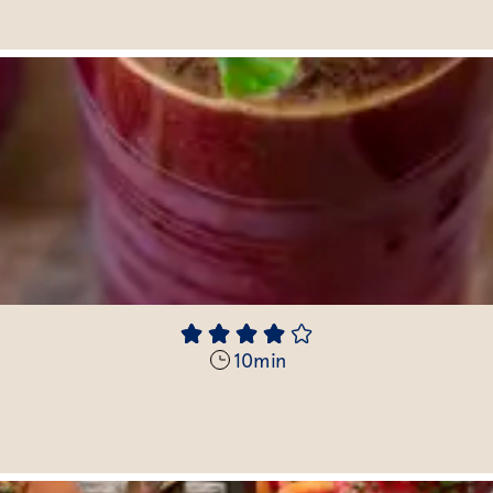
10
min