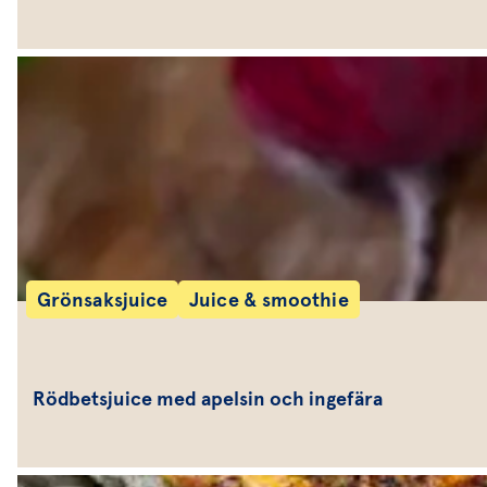
Grönsaksjuice
Juice & smoothie
Rödbetsjuice med apelsin och ingefära