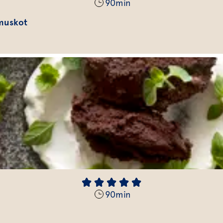
90
min
 muskot
90
min