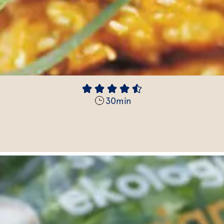
30
min