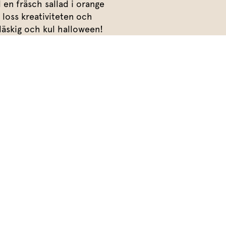
Meze
en fräsch sallad i orange
Efterrätt
p loss kreativiteten och
Kakor & fi
läskig och kul halloween!