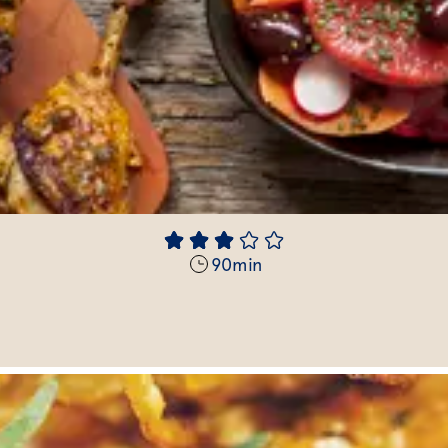
90
min