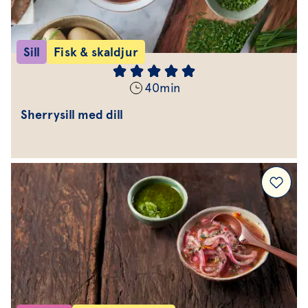
Sill
Fisk & skaldjur
40
min
Sherrysill med dill