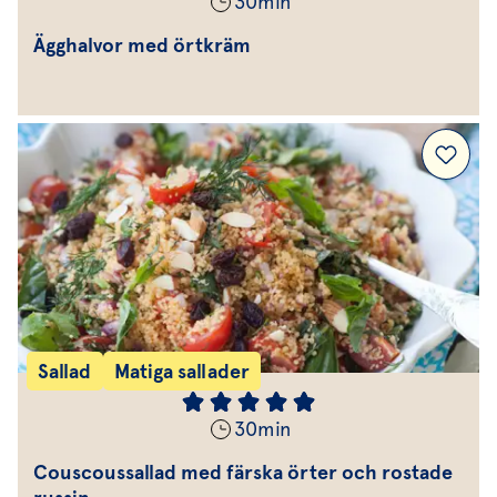
30
min
Ägghalvor med örtkräm
Sallad
Matiga sallader
30
min
Couscoussallad med färska örter och rostade