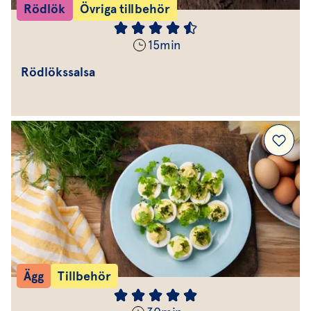
Rödlök
Övriga tillbehör
15
min
Rödlökssalsa
Ägg
Tillbehör