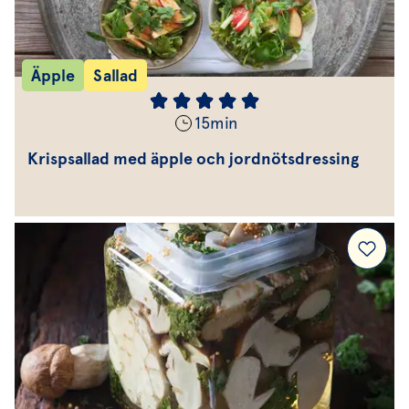
Äpple
Sallad
15
min
Krispsallad med äpple och jordnötsdressing