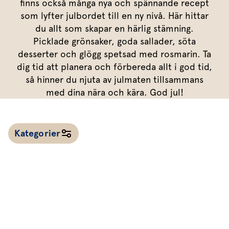
Marinera mera
finns också många nya och spännande recept
Timjan
Mikroört
Dressing
Marinad
som lyfter julbordet till en ny nivå. Här hittar
Fixa vinägretten
Oregano
Röd Oxali
Vinägrett
Kryddsmör
du allt som skapar en härlig stämning.
Picklade grönsaker, goda sallader, söta
Dressingen gör salladen
Citronmeliss
Örtolja
Örtsalt & rub
desserter och glögg spetsad med rosmarin. Ta
Allt om sallat
dig tid att planera och förbereda allt i god tid,
så hinner du njuta av julmaten tillsammans
Vårt sortiment
med dina nära och kära. God jul!
Våra färska örter
Vår sallat & gröna blad
Kategorier
Våra mikroörter & skott
För restaurang & storkö
Alla recept
Kalla såser & röror