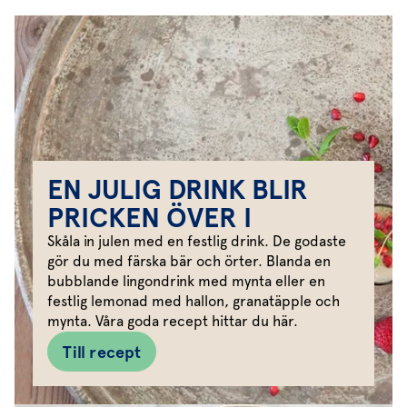
picklad svamp med grönkål och timjan. Vår
rödbetsallad är något extra med smak av tomat
och basilika, och våra spännande såser sätter en
härlig touch och smak på maten. En fräsch sallad
med apelsin, granatäpple eller fikon, sätter färg
och smak och blir pricken över i:et på julbordet.
En riktigt God Jul önskar vi på Svegro
EN JULIG DRINK BLIR
PRICKEN ÖVER I
Skåla in julen med en festlig drink. De godaste
gör du med färska bär och örter. Blanda en
bubblande lingondrink med mynta eller en
festlig lemonad med hallon, granatäpple och
mynta. Våra goda recept hittar du här.
Till recept