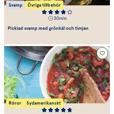
Svamp
Övriga tillbehör
30
min
Picklad svamp med grönkål och timjan
Röror
Sydamerikanskt