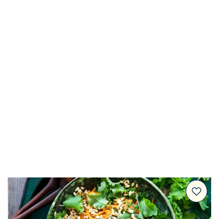
Dressingar
Marinad & kryddsmör
Tillbehör
Huvudrätter
Sallader
Festmat & säsong
Drycker
Efterrätt & Fika