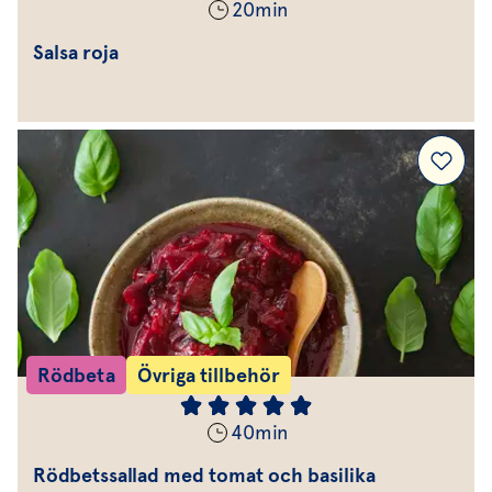
20
min
Salsa roja
Rödbeta
Övriga tillbehör
40
min
Rödbetssallad med tomat och basilika