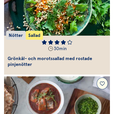
Nötter
Sallad
30
min
Grönkål- och morotssallad med rostade
pinjenötter