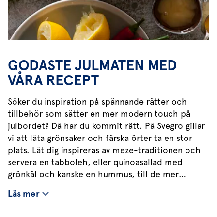
GODASTE JULMATEN MED
VÅRA RECEPT
Söker du inspiration på spännande rätter och
tillbehör som sätter en mer modern touch på
julbordet? Då har du kommit rätt. På Svegro gillar
vi att låta grönsaker och färska örter ta en stor
plats. Låt dig inspireras av meze-traditionen och
servera en tabboleh, eller quinoasallad med
grönkål och kanske en hummus, till de mer
traditionella rätterna på julbordet. Bland våra
Läs mer
recept sällskapar den traditionella sillen med
vegetariska varianter som picklade polkabetor och