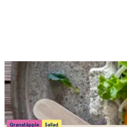
Huvudrätter
Sallader
Festmat & säsong
Drycker
Efterrätt & Fika
Granatäpple
Sallad