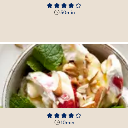
50
min
10
min