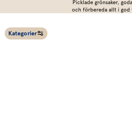
Picklade grönsaker, goda
Dressing
och förbereda allt i god 
Vinägrett
Örtolja
Kategorier
Alla recept
Kalla såser & röror
Dressingar
Marinad & kryddsmör
Tillbehör