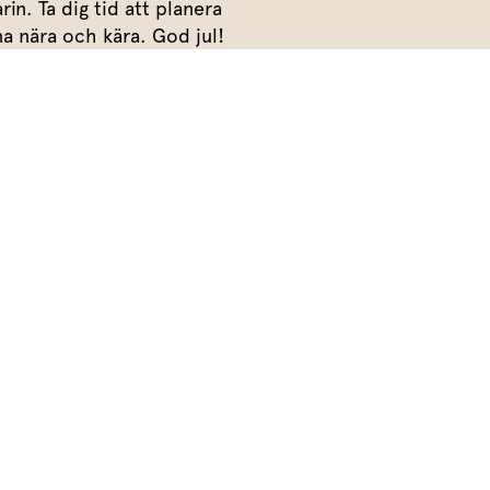
Meze
n. Ta dig tid att planera
Efterrätt
na nära och kära. God jul!
Kakor & fi