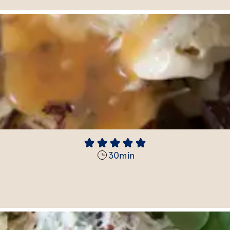
30
min