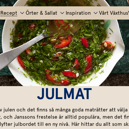
Recept
Örter & Sallat
Inspiration
Vårt Växthus
r
Tillbehör
Matinspiration
Huvudrätter
S
Allt om färska örter
Potatis
Bästa peston
Pasta
Sväng ihop en sal
P
Basilika
Salvia
Pizza
Grönsaker
Lyckas med aioli
All världens röror
M
Koriander
Dragon
Sallad
Soppa
Äggrätter
Mumsig majonnäs
S
Mynta
Rosmarin
JULMAT
Kyckling
Bröd & mackor
Godaste dippen
G
Kött
Dill
Mejram
Fisk & skaldjur
Övriga tillbehör
Smaksätt örtolja
P
Persilja
Körvel
Vegetariskt
av julen och det finns så många goda maträtter att välja 
Italienskt
r, och Janssons frestelse är alltid populära, men det 
Gör eget örtsmör
V
Gräslök
Krasse
Marinad & kryddsmör
Asiatiskt
ter julbordet till en ny nivå. Här hittar du allt som s