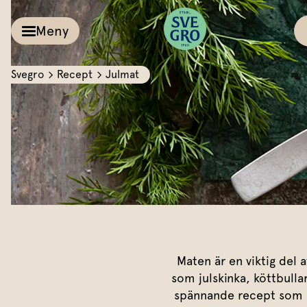
Meny
Svegro
Recept
Julmat
Kalla såser & Röro
Recept
Örter &
Pesto
Sallat
Röror
Inspiration
Kalla såser
Vårt
Aioli
Växthus
Dipp
Vårt ansvar
Maten är en viktig del 
som julskinka, köttbulla
Om oss
Dressingar
spännande recept som lyf